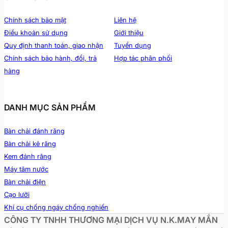
Chính sách bảo mật
Liên hệ
Điều khoản sử dụng
Giới thiệu
Quy định thanh toán, giao nhận
Tuyển dụng
Chính sách bảo hành, đổi, trả
Hợp tác phân phối
hàng
DANH MỤC SẢN PHẨM
Bàn chải đánh răng
Bàn chải kẽ răng
Kem đánh răng
Máy tăm nước
Bàn chải điện
Cạo lưỡi
Khí cụ chống ngáy chống nghiến
CÔNG TY TNHH THƯƠNG MẠI DỊCH VỤ N.K.MAY MẮN