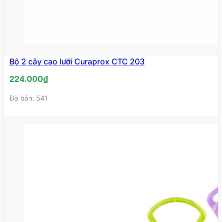
Bộ 2 cây cạo lưỡi Curaprox CTC 203
224.000
₫
Đã bán: 541