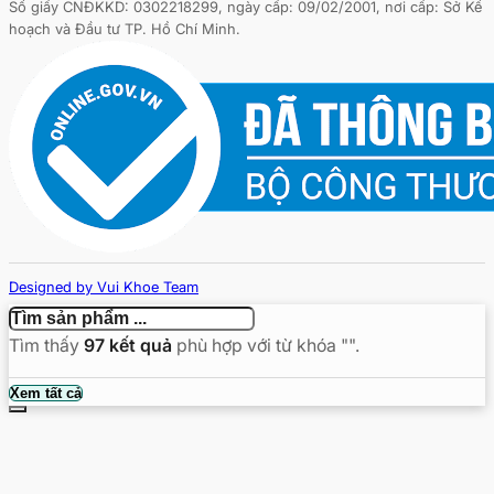
Số giấy CNĐKKD: 0302218299, ngày cấp: 09/02/2001, nơi cấp: Sở Kế
hoạch và Đầu tư TP. Hồ Chí Minh.
Designed by Vui Khoe Team
Copyright © 2026 - vuikhoe.vn
Tìm thấy
97
kết quả
phù hợp với từ khóa "
".
Tìm
Xem tất cả
kiếm