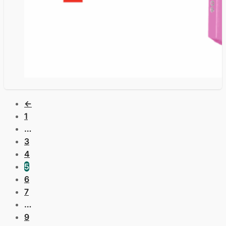
←
1
…
3
4
5
6
7
…
9