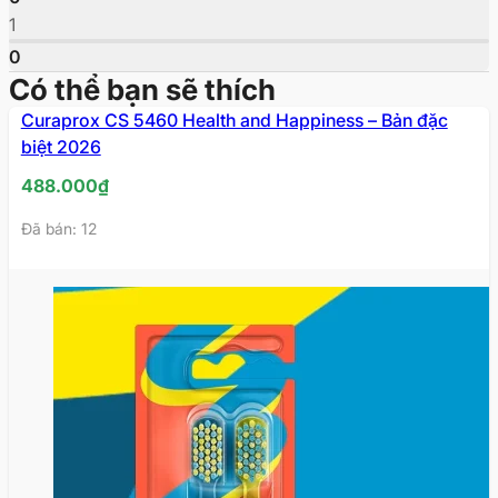
1
0
Có thể bạn sẽ thích
Curaprox CS 5460 Health and Happiness – Bản đặc
biệt 2026
488.000
₫
Đã bán: 12