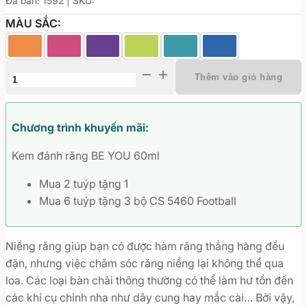
Đã bán: 1592 | SKU:
MÀU SẮC:
Bàn
Thêm vào giỏ hàng
chải
Curaprox
CS
Chương trình khuyến mãi:
5460
Kem đánh răng BE YOU 60ml
Ortho
cho
Mua 2 tuýp tặng 1
răng
Mua 6 tuýp tặng 3 bộ CS 5460 Football
niềng
số
lượng
Niềng răng giúp bạn có được hàm răng thẳng hàng đều
đặn, nhưng việc chăm sóc răng niềng lại không thể qua
loa. Các loại bàn chải thông thường có thể làm hư tổn đến
các khí cụ chỉnh nha như dây cung hay mắc cài… Bởi vậy,