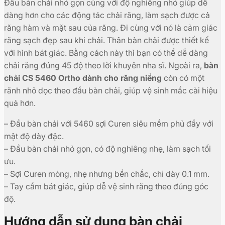
Đầu bàn chải nhỏ gọn cùng với độ nghiêng nhỏ giúp dễ
dàng hơn cho các động tác chải răng, làm sạch được cả
răng hàm và mặt sau của răng. Đi cùng với nó là cảm giác
răng sạch đẹp sau khi chải. Thân bàn chải được thiết kế
với hình bát giác. Bằng cách này thì bạn có thể dễ dàng
chải răng đúng 45 độ theo lời khuyên nha sĩ. Ngoài ra,
bàn
chải CS 5460 Ortho dành cho răng niềng
còn có một
rãnh nhỏ dọc theo đầu bàn chải, giúp vệ sinh mắc cài hiệu
quả hơn.
– Đầu bàn chải với 5460 sợi Curen siêu mềm phủ đầy với
mật độ dày đặc.
– Đầu bàn chải nhỏ gọn, có độ nghiêng nhẹ, làm sạch tối
ưu.
– Sợi Curen mỏng, nhẹ nhưng bền chắc, chỉ dày 0.1 mm.
– Tay cầm bát giác, giúp dễ vệ sinh răng theo đúng góc
độ.
Hướng dẫn sử dụng bàn chải