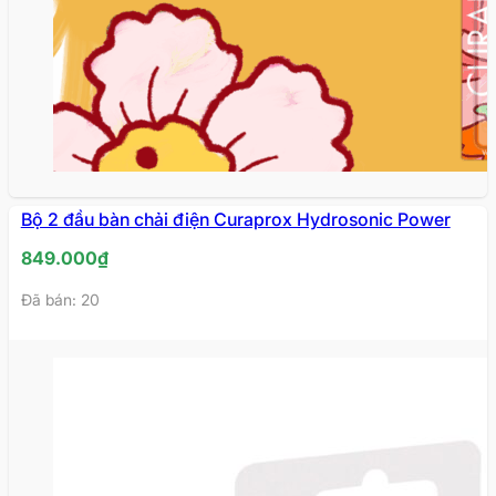
HẾT
Bộ 2 đầu bàn chải điện Curaprox Hydrosonic Power
HÀNG
849.000
₫
Đã bán: 20