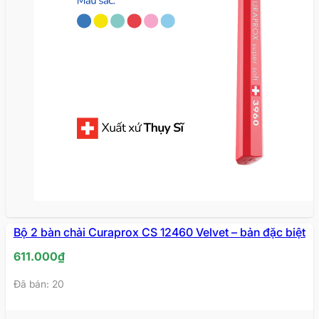
Bộ 2 bàn chải Curaprox CS 12460 Velvet – bản đặc biệt
611.000
₫
Đã bán: 20