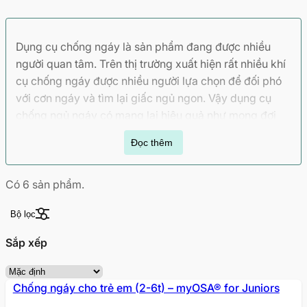
Dụng cụ chống ngáy là sản phẩm đang được nhiều
người quan tâm. Trên thị trường xuất hiện rất nhiều khí
cụ chống ngáy được nhiều người lựa chọn để đối phó
với cơn ngáy và tìm lại giấc ngủ ngon. Vậy dụng cụ
chống ngủ ngáy có mang lại hiệu quả như mong đợi
không? Hãy cùng VUI KHỎE điểm qua top 4
dụng cụ
Đọc thêm
chống ngáy
tốt nhất hiện nay và tìm hiểu về tác dụng
thực sự của những sản phẩm này trong việc điều trị
ngủ ngáy.
Có
6
sản phẩm.
Bộ lọc
Mục lục
Sắp xếp
Nguyên nhân của ngủ ngáy
Những đối tượng nào thường xuất hiện ngủ
ngáy?
Chống ngáy cho trẻ em (2-6t) – myOSA® for Juniors
Tác dụng của những dụng cụ chống ngáy