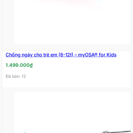
sưng to lên, điều này làm cản trở không khí đi
qua khiến cho phát ra tiếng ngáy.
Hút thuốc lá nhiều cũng làm cho cổ họng bị kích
thích, gây sưng to và tiết nhiều dịch. Đường thở bị
hạn chế nên dễ gây ra tiếng ngáy.
Những người uống rượu bia dẫn đến tình trạng
say xỉn cũng thường ngủ ngáy. Do tác dụng của
rượu làm giãn các cơ xung quanh đường thở, gây
Chống ngáy cho trẻ em (6-12t) – myOSA® for Kids
tắc nghẽn hoặc cản trở không khí đi qua lại.
1.499.000
₫
Những người có cơ thể thừa cân, béo phì cũng vô
Đã bán: 12
tình làm cho lớp mỡ bám vào cuống họng, chèn
ép vào đường thở gây khó khăn trong việc thở,
làm không khí khi đi qua bị cản lại. Từ đó khiến
phát ra tiếng ngáy.