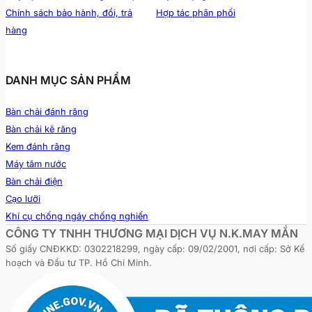
Chính sách bảo hành, đổi, trả
Hợp tác phân phối
Khí cụ chống ngủ ngáy myOSA® TMJBDS S2
hàng
Khí cụ chống ngủ ngáy myOSA® TMJBDS S2
được thiết kế đặc biệt cho những người ngáy, mà
DANH MỤC SẢN PHẨM
không phải là những người thở miệng mãn tính
hoặc những người đã trải qua điều trị ngáy ngủ
Bàn chải đánh răng
bằng khí cụ myOSA® TMJBDS S1.
Bàn chải kẽ răng
Khí cụ myOSA® TMJBDS S2 được thiết kế với
Kem đánh răng
các lỗ thở nhỏ hơn, tối ưu hóa việc kiểm soát hơi
Máy tăm nước
thở qua mũi và giúp thở mũi một cách dễ dàng.
Bàn chải điện
Cạo lưỡi
Xem chi tiết sản phẩm:
MyOSA® TMJBDS
Khí cụ chống ngáy chống nghiến
S2 – Chống ngáy dành cho người lớn (giai
CÔNG TY TNHH THƯƠNG MẠI DỊCH VỤ N.K.MAY MẮN
đoạn 2).
Số giấy CNĐKKD: 0302218299, ngày cấp: 09/02/2001, nơi cấp: Sở Kế
Dụng cụ chống ngáy cho trẻ em (2 –
hoạch và Đầu tư TP. Hồ Chí Minh.
6 tuổi) – myOSA® for Juniors