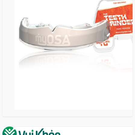
Với thiết kế 4 lỗ thở lớn ở phía trước và đệm khí
dày, dụng cụ giúp mở rộng đường thở và giảm
lực nén lên khớp hàm, giúp ích cho việc hỗ trợ
điều trị giảm ngáy.
Thẻ lưỡi và rãnh lưỡi: giúp lưỡi đặt đúng vị trí trên
vòm miệng.
Xem chi tiết sản phẩm:
MyOSA® TMJBDS
S1 – Chống ngáy dành cho người lớn (giai
đoạn 1).
Dụng cụ chống ngáy dành cho người
lớn (giai đoạn 2) – myOSA® TMJBDS
S2
Chống ngáy dành cho người lớn (giai đoạn 2) – khí
cụ myOSA® TMJBDS S2