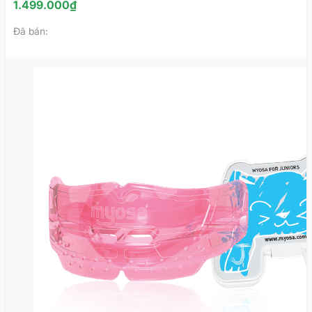
1.499.000
₫
Những thiết bị chống ngủ ngáy hiệu quả
Dụng cụ chống ngáy dành cho người lớn
Đã bán:
(giai đoạn 1) – myOSA® TMJBDS S1
Dụng cụ chống ngáy dành cho người lớn
(giai đoạn 2) – myOSA® TMJBDS S2
Dụng cụ chống ngáy cho trẻ em (2 – 6 tuổi) –
myOSA® for Juniors
Dụng cụ chống ngáy cho trẻ em (6 – 12 tuổi)
– myOSA® for Kids
Cách sử dụng khí cụ chống ngáy chống nghiến
Nguyên nhân của ngủ ngáy
Nguyên nhân của hiện tượng ngủ ngáy đến từ nhiều
yếu tố khác nhau, bạn có thể theo dõi thông tin dưới
đây để tìm cách khắc phục:
Viêm amidan khiến cho vùng cổ họng của bạn bị