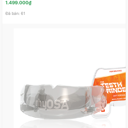
cụ myOSA® TMJBDS S1
1.499.000
₫
Đã bán: 61
Dụng cụ chống ngáy
hay còn gọi là khí cụ chống
ngáy myOSA® TMJBDS S1 là sản phẩm được chỉ định
dành cho người bị chứng rối loạn thở khi ngủ với giải
pháp hiệu quả, tiết kiệm chi phí, giúp nâng cao chất
lượng cuộc sống.
Tính năng
Dụng cụ chống ngáy myOSA® TMJBDS S1 giúp
điều chỉnh đúng đường thở và chức năng thần
kinh – cơ. Đây đều là những nguyên nhân cơ bản
của chứng rối loạn thở khi ngủ.
Là khí cụ đặc biệt dành cho người có tật nghiến
răng, loạn năng khớp thái dương hàm.
Sử dụng khí cụ myOSA® TMJBDS S1 1 giờ vào
ban ngày và suốt đêm khi ngủ theo sự chỉ dẫn và
theo dõi của bác sĩ điều trị.
Sử dụng dễ dàng mà không cần tháo, lắp.