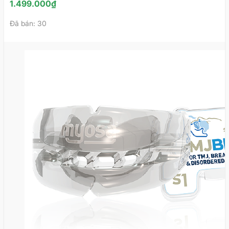
do đường thở của nam giới hẹp hơn nữ giới ngay
1.499.000
₫
từ khi sinh ra.
Đã bán: 30
Một nguyên do khác mà bạn có thể bất ngờ đó là
do yếu tố di truyền.
Những đối tượng nào thường
xuất hiện ngủ ngáy?
Từ những nguyên nhân nói trên, có thể xác định được
những đối tượng thường ngủ ngáy:
Những người đang béo phì hoặc thừa cân.
Người có tiền sử gia đình mắc chứng ngủ ngáy.
Người thường xuyên uống bia rượu hoặc hút
thuốc trước khi ngủ.
Những người thường xuyên bị tắc nghẽn đường
hô hấp.