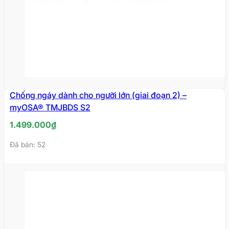
Chống ngáy dành cho người lớn (giai đoạn 2) –
myOSA® TMJBDS S2
1.499.000
₫
Đã bán: 52
Ngủ ngáy khiến ảnh hưởng tới những người xung
quanh
Tác dụng của những dụng cụ
chống ngáy