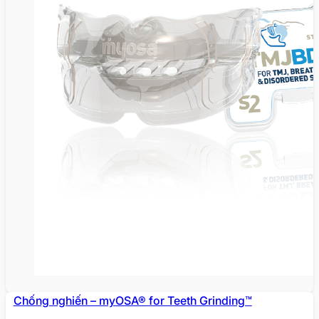
Có thể thấy tác dụng cơ bản và dễ nhận biết nhất của
dụng cụ chống ngáy là hạn chế tiếng ồn do hoạt động
ngủ ngáy gây ra, tránh ảnh hưởng đến người xung
quanh.
Thiết bị chống ngáy ngủ còn giúp bạn điều hòa
hơi thở tốt hơn, cải thiện giấc ngủ làm bạn ngủ ngon
hơn, không bị tỉnh giấc giữa đêm. Ngoài ra, dụng cụ
không chứa chất độc hại có thể yên tâm khi sử dụng.
Những thiết bị chống ngủ ngáy
hiệu quả
Dụng cụ chống ngáy dành cho người
lớn (giai đoạn 1) – myOSA® TMJBDS
S1
Chống nghiến – myOSA® for Teeth Grinding™
Chống ngáy dành cho người lớn (giai đoạn 1) – Khí