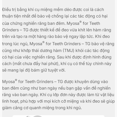
Điều trị bằng khí cụ miệng mềm dẻo được coi là cách
thuận tiện nhất để bảo vệ chống lại các tác động có hại
®
của chứng nghiến răng ban đêm. Myosa
for Teeth
Grinders – TG được thiết kế để đeo vừa khít lên hàm răng
trên và tạo ra một hàng rào bảo vệ ngay lập tức. Khi đeo
®
trong lúc ngủ, Myosa
for Teeth Grinders – TG bảo vệ răng
cũng như khớp thái dương hàm (TMJ) khỏi các tác động
có hại của việc nghiến răng. Sau khi được định hình đúng
cách (mất chưa đầy hai phút), khí cụ có thể tùy chỉnh này
sẽ mang lại độ bám giữ tuyệt vời.
®
Myosa
for Teeth Grinders – TG được khuyên dùng vào
ban đêm cũng như ban ngày nếu bạn gặp vấn đề nghiến
răng vào ban ngày. Khí cụ lớp đơn này được làm từ vật liệu
linh hoạt, phù hợp với mọi kích cỡ miệng và khi đeo sẽ giúp
giảm căng cơ quanh miệng trong khi ngủ.