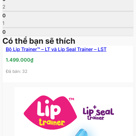
2
0
1
0
Có thể bạn sẽ thích
Bộ Lip Trainer™ – LT và Lip Seal Trainer – LST
1.499.000
₫
Đã bán: 32