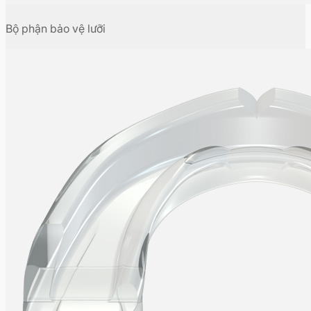
Bộ phận bảo vệ lưỡi