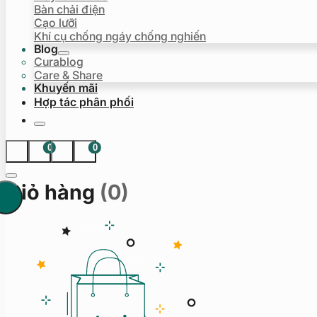
Bàn chải điện
Cạo lưỡi
Khí cụ chống ngáy chống nghiến
Blog
Curablog
Care & Share
Khuyến mãi
Hợp tác phân phối
0
0
Giỏ hàng
(0)