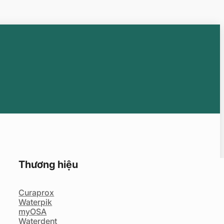
Thương hiệu
Curaprox
Waterpik
myOSA
Waterdent