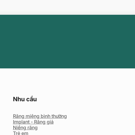
Nhu cầu
Răng miệng bình thường
Implant - Răng giả
Niềng răng
Trẻ em