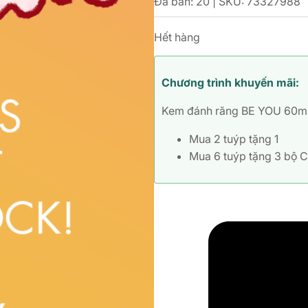
Đã bán: 20 | SKU:
73327988
Hết hàng
Chương trình khuyến mãi:
Kem đánh răng BE YOU 60m
Mua 2 tuýp tặng 1
Mua 6 tuýp tặng 3 bộ C