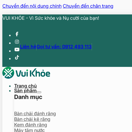
Chuyển đến nội dung chính
Chuyển đến chân trang
VUI KHỎE - Vì Sức khỏe và Nụ cười của bạn!
Liên hệ
Gọi tư vấn: 0912 493 113
Trang chủ
Sản phẩm
Danh mục
Bàn chải đánh răng
Bàn chải kẽ răng
Kem đánh răng
Máy tăm nước