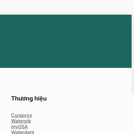
Thương hiệu
Curaprox
Waterpik
myOSA
Waterdent