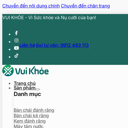
Chuyển đến nội dung chính
Chuyển đến chân trang
VUI KHỎE - Vì Sức khỏe và Nụ cười của bạn!
Liên hệ
Gọi tư vấn: 0912 493 113
Trang chủ
Sản phẩm
Danh mục
Bàn chải đánh răng
Bàn chải kẽ răng
Kem đánh răng
Máy tăm nước