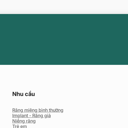
Nhu cầu
Răng miệng bình thường
Implant - Răng giả
Niềng răng
Trẻ em