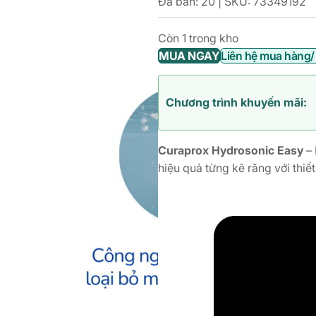
Đã bán: 20 | SKU:
73349192
Còn 1 trong kho
MUA NGAY
Liên hệ mua hàng/
Chương trình khuyến mãi:
Curaprox Hydrosonic Easy
– 
hiệu quả từng kẽ răng với thiết 