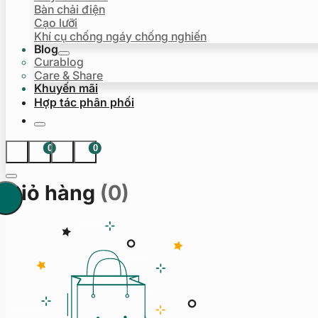
Bàn chải điện
Cạo lưỡi
Khí cụ chống ngáy chống nghiến
Blog
Curablog
Care & Share
Khuyến mãi
Hợp tác phân phối
0
0
Giỏ hàng
(0)