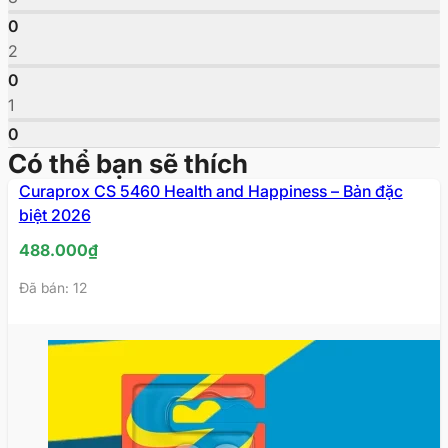
0
2
0
1
0
Có thể bạn sẽ thích
Curaprox CS 5460 Health and Happiness – Bản đặc
biệt 2026
488.000
₫
Đã bán: 12