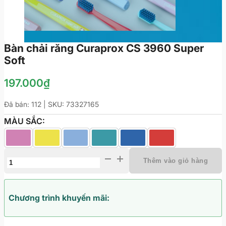
Bàn chải răng Curaprox CS 3960 Super
Soft
197.000
₫
Đã bán: 112 | SKU:
73327165
MÀU SẮC:
Bàn
Thêm vào giỏ hàng
chải
răng
Curaprox
Chương trình khuyến mãi:
CS
3960