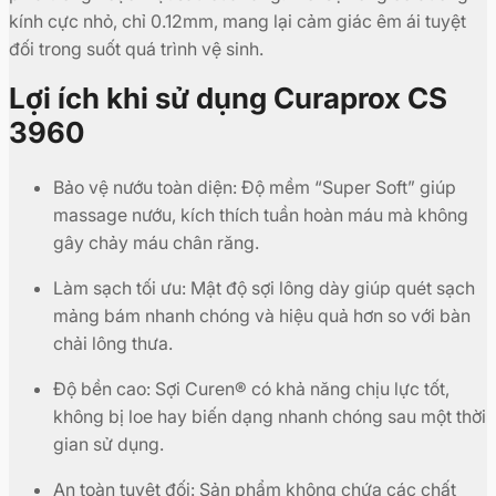
kính cực nhỏ, chỉ 0.12mm, mang lại cảm giác êm ái tuyệt
đối trong suốt quá trình vệ sinh.
Lợi ích khi sử dụng Curaprox CS
3960
Bảo vệ nướu toàn diện: Độ mềm “Super Soft” giúp
massage nướu, kích thích tuần hoàn máu mà không
gây chảy máu chân răng.
Làm sạch tối ưu: Mật độ sợi lông dày giúp quét sạch
mảng bám nhanh chóng và hiệu quả hơn so với bàn
chải lông thưa.
Độ bền cao: Sợi Curen® có khả năng chịu lực tốt,
không bị loe hay biến dạng nhanh chóng sau một thời
gian sử dụng.
An toàn tuyệt đối: Sản phẩm không chứa các chất