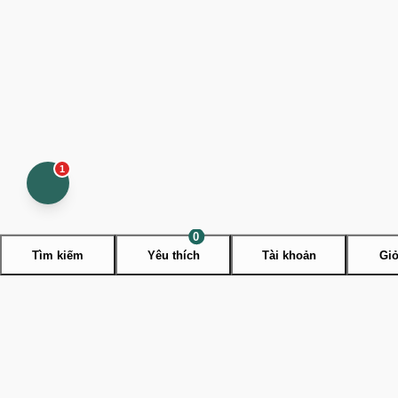
1
Open
contact
menu
0
Tìm kiếm
Yêu thích
Tài khoản
Giỏ