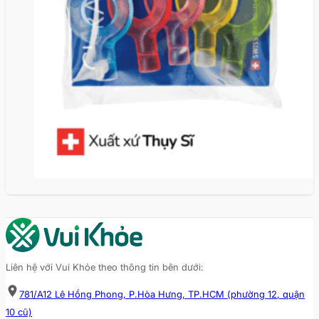
HẾT
HÀNG
Liên hệ với Vui Khỏe theo thông tin bên dưới:
781/A12 Lê Hồng Phong, P.Hòa Hưng, TP.HCM (phường 12, quận
10 cũ)