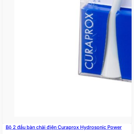
Bộ 2 đầu bàn chải điện Curaprox Hydrosonic Power