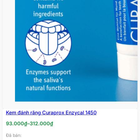
Kem đánh răng Curaprox Enzycal 1450
Khoảng
93.000
₫
–
312.000
₫
giá:
Đã bán:
từ