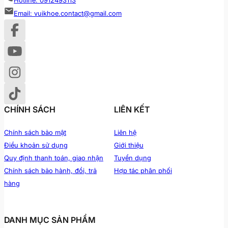
Hotline: 0912493113
Email: vuikhoe.contact@gmail.com
CHÍNH SÁCH
LIÊN KẾT
Chính sách bảo mật
Liên hệ
Điều khoản sử dụng
Giới thiệu
Quy định thanh toán, giao nhận
Tuyển dụng
Chính sách bảo hành, đổi, trả
Hợp tác phân phối
hàng
DANH MỤC SẢN PHẨM