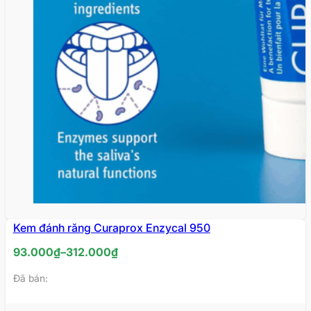
Kem đánh răng Curaprox Enzycal 950
Khoảng
93.000
₫
–
312.000
₫
giá:
Đã bán:
từ
93.000₫