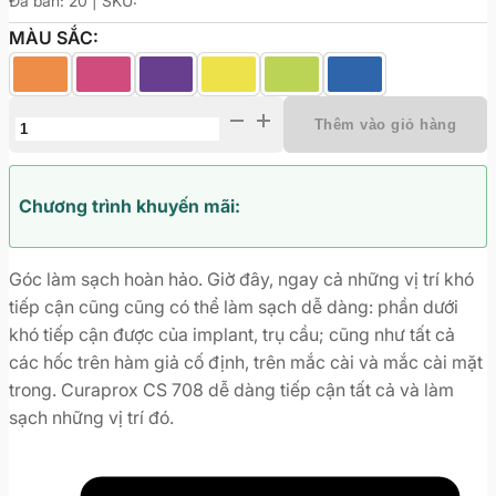
Đã bán: 20 | SKU:
MÀU SẮC:
Bàn
Thêm vào giỏ hàng
chải
Curaprox
CS
Chương trình khuyến mãi:
708
cho
Góc làm sạch hoàn hảo. Giờ đây, ngay cả những vị trí khó
răng
tiếp cận cũng cũng có thể làm sạch dễ dàng: phần dưới
Implant,
khó tiếp cận được của implant, trụ cầu; cũng như tất cả
răng
các hốc trên hàm giả cố định, trên mắc cài và mắc cài mặt
niềng
trong. Curaprox CS 708 dễ dàng tiếp cận tất cả và làm
số
sạch những vị trí đó.
lượng