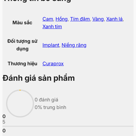
Cam
,
Hồng
,
Tím đậm
,
Vàng
,
Xanh lá
,
Màu sắc
Xanh tím
Đối tượng sử
Implant
,
Niềng răng
dụng
Thương hiệu
Curaprox
Đánh giá sản phẩm
0 đánh giá
0% trung bình
0
5
0