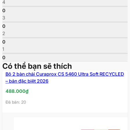
4
0
3
0
2
0
1
0
Có thể bạn sẽ thích
Bộ 2 bàn chải Curaprox CS 5460 Ultra Soft RECYCLED
– bản đặc biệt 2026
488.000
₫
Đã bán: 20