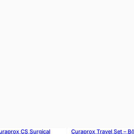
uraprox CS Surgical
Curaprox Travel Set – B