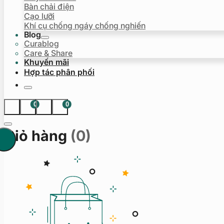
Bàn chải điện
Cạo lưỡi
Khí cụ chống ngáy chống nghiến
Blog
Curablog
Care & Share
Khuyến mãi
Hợp tác phân phối
0
0
Giỏ hàng
(0)