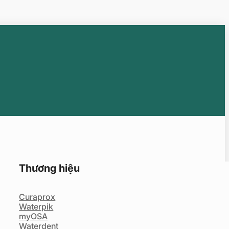
Thương hiệu
Curaprox
Waterpik
myOSA
Waterdent