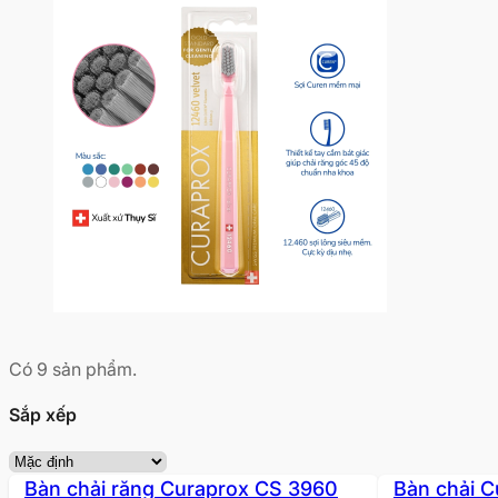
Có
9
sản phẩm.
Sắp xếp
Bàn chải răng Curaprox CS 3960
Bàn chải C