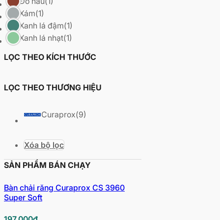
Đỏ nâu
(1)
Xám
(1)
Xanh lá đậm
(1)
Xanh lá nhạt
(1)
LỌC THEO KÍCH THƯỚC
LỌC THEO THƯƠNG HIỆU
Curaprox
(9)
Xóa bộ lọc
SẢN PHẨM BÁN CHẠY
Bàn chải răng Curaprox CS 3960
Super Soft
197.000
₫