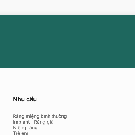
Nhu cầu
Răng miệng bình thường
Implant - Răng giả
Niềng răng
Trẻ em