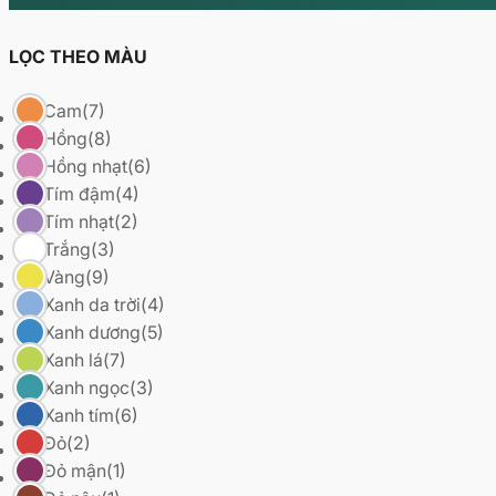
LỌC THEO MÀU
Cam
(7)
Hồng
(8)
Hồng nhạt
(6)
Tím đậm
(4)
Tím nhạt
(2)
Trắng
(3)
Vàng
(9)
Xanh da trời
(4)
Xanh dương
(5)
Xanh lá
(7)
Xanh ngọc
(3)
Xanh tím
(6)
Đỏ
(2)
Đỏ mận
(1)