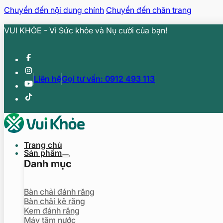
Chuyển đến nội dung chính
Chuyển đến chân trang
VUI KHỎE - Vì Sức khỏe và Nụ cười của bạn!
Liên hệ
Gọi tư vấn: 0912 493 113
Trang chủ
Sản phẩm
Danh mục
Bàn chải đánh răng
Bàn chải kẽ răng
Kem đánh răng
Máy tăm nước