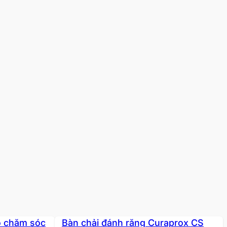
ộ chăm sóc
Bàn chải đánh răng Curaprox CS