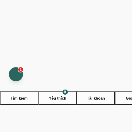
1
Open
contact
menu
0
Tìm kiếm
Yêu thích
Tài khoản
Giỏ