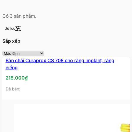
Có
3
sản phẩm.
Bộ lọc
Sắp xếp
Bàn chải Curaprox CS 708 cho răng Implant, răng
niềng
215.000
₫
Đã bán: