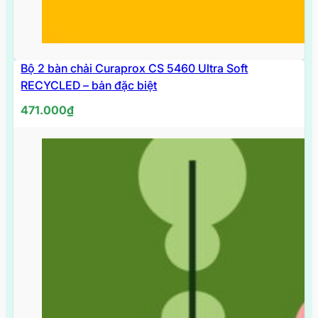
Bộ 2 bàn chải Curaprox CS 5460 Ultra Soft
HẾT
HÀNG
RECYCLED – bản đặc biệt
471.000
₫