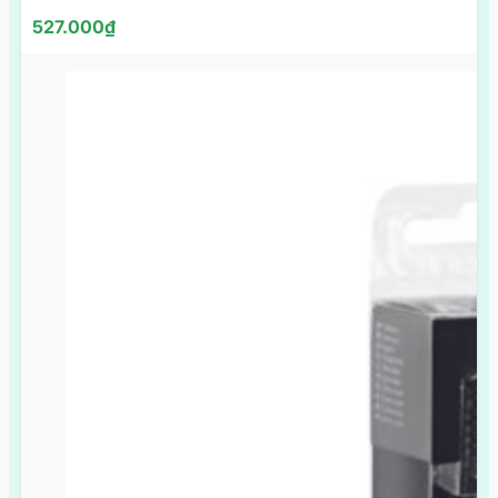
527.000
₫