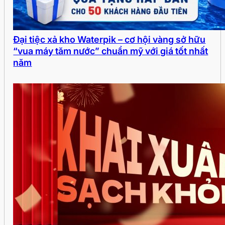
Đại tiệc xả kho Waterpik – cơ hội vàng sở hữu
“vua máy tăm nước” chuẩn mỹ với giá tốt nhất
năm