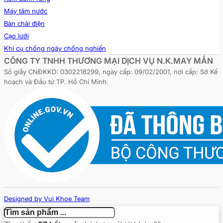
Máy tăm nước
Bàn chải điện
Cạo lưỡi
Khí cụ chống ngáy chống nghiến
CÔNG TY TNHH THƯƠNG MẠI DỊCH VỤ N.K.MAY MẮN
Số giấy CNĐKKD: 0302218299, ngày cấp: 09/02/2001, nơi cấp: Sở Kế
hoạch và Đầu tư TP. Hồ Chí Minh.
Designed by Vui Khoe Team
Copyright © 2026 - vuikhoe.vn