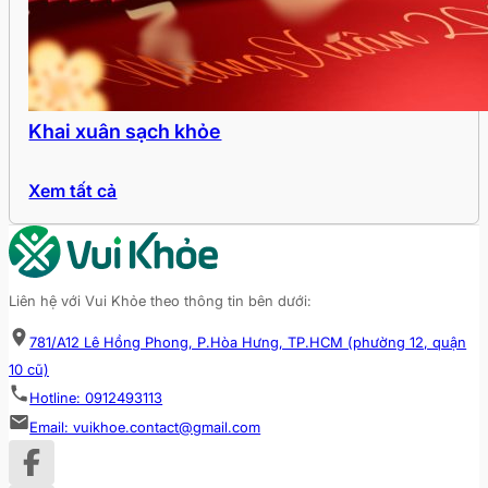
Khai xuân sạch khỏe
Xem tất cả
Liên hệ với Vui Khỏe theo thông tin bên dưới:
781/A12 Lê Hồng Phong, P.Hòa Hưng, TP.HCM (phường 12, quận
10 cũ)
Hotline: 0912493113
Email: vuikhoe.contact@gmail.com