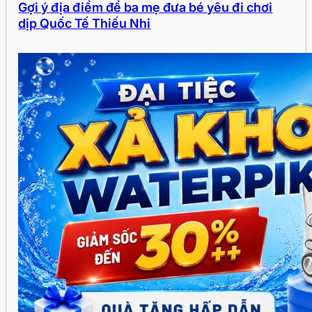
Gợi ý địa điểm để ba mẹ đưa bé yêu đi chơi
dịp Quốc Tế Thiếu Nhi