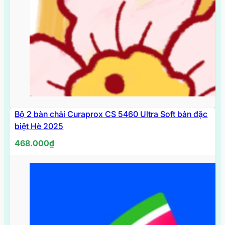
Bộ 2 bàn chải Curaprox CS 5460 Ultra Soft bản đặc
HẾT
HÀNG
biệt Hè 2025
468.000
₫