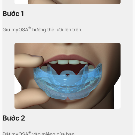
Bước 1
®
Giữ myOSA
hướng thẻ lưỡi lên trên.
Bước 2
®
Đặt myOSA
vào miệng của bạn.