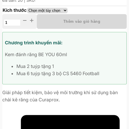
Đã bán: 20 | SKU:
Kích thước
Bộ
Thêm vào giỏ hàng
8
đầu
thay
Chương trình khuyến mãi:
cho
Kem đánh răng BE YOU 60ml
bàn
chải
Mua 2 tuýp tặng 1
kẽ
Mua 6 tuýp tặng 3 bộ CS 5460 Football
răng
Curaprox
CPS
Giải pháp tiết kiệm, bảo vệ môi trường khi sử dụng bàn
Prime
chải kẽ răng của Curaprox.
đủ
kích
thước
số