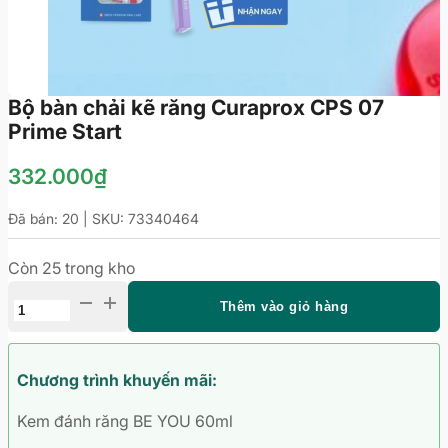
Bộ bàn chải kẽ răng Curaprox CPS 07
Prime Start
332.000
₫
Đã bán: 20 | SKU:
73340464
Còn 25 trong kho
Bộ
Thêm vào giỏ hàng
bàn
chải
kẽ
Chương trình khuyến mãi:
răng
Kem đánh răng BE YOU 60ml
Curaprox