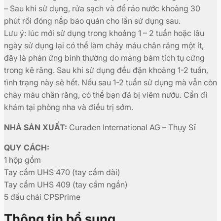
– Sau khi sử dụng, rửa sạch và để ráo nước khoảng 30
phút rồi đóng nắp bảo quản cho lần sử dụng sau.
Lưu ý: lúc mới sử dụng trong khoảng 1 – 2 tuần hoặc lâu
ngày sử dụng lại có thể làm chảy máu chân răng một ít,
đây là phản ứng bình thường do mảng bám tích tụ cứng
trong kẽ răng. Sau khi sử dụng đều đặn khoảng 1-2 tuần,
tình trạng này sẽ hết. Nếu sau 1-2 tuần sử dụng mà vẫn còn
chảy máu chân răng, có thể bạn đã bị viêm nướu. Cần đi
khám tại phòng nha và điều trị sớm.
NHÀ SẢN XUẤT:
Curaden International AG – Thụy Sĩ
QUY CÁCH:
1 hộp gồm
Tay cầm UHS 470 (tay cầm dài)
Tay cầm UHS 409 (tay cầm ngắn)
5 đầu chải CPSPrime
Thông tin bổ sung