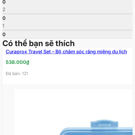
0
2
0
1
0
Có thể bạn sẽ thích
Curaprox Travel Set – Bộ chăm sóc răng miệng du lịch
538.000
₫
Đã bán: 121