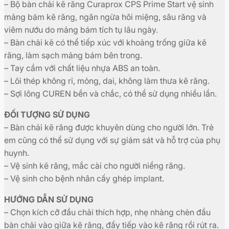
– Bộ bàn chải kẽ răng Curaprox CPS Prime Start vệ sinh
mảng bám kẽ răng, ngăn ngừa hôi miệng, sâu răng và
viêm nướu do mảng bám tích tụ lâu ngày.
– Bàn chải kẽ có thể tiếp xúc với khoảng trống giữa kẽ
răng, làm sạch mảng bám bên trong.
– Tay cầm với chất liệu nhựa ABS an toàn.
– Lõi thép không rỉ, mỏng, dai, không làm thưa kẽ răng.
– Sợi lông CUREN bền và chắc, có thể sử dụng nhiều lần.
ĐỐI TƯỢNG SỬ DỤNG
– Bàn chải kẽ răng được khuyên dùng cho người lớn. Trẻ
em cũng có thể sử dụng với sự giám sát và hỗ trợ của phụ
huynh.
– Vệ sinh kẽ răng, mắc cài cho người niềng răng.
– Vệ sinh cho bệnh nhân cấy ghép implant.
HƯỚNG DẪN SỬ DỤNG
– Chọn kích cỡ đầu chải thích hợp, nhẹ nhàng chèn đầu
bàn chải vào giữa kẽ răng, đẩy tiếp vào kẽ răng rồi rút ra.