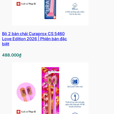
Bộ 2 bàn chải Curaprox CS 5460
Love Edition 2026 | Phiên bản đặc
biệt
488.000
₫