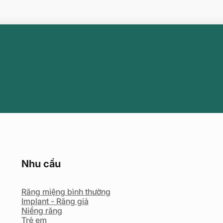
Nhu cầu
Răng miệng bình thường
Implant - Răng giả
Niềng răng
Trẻ em