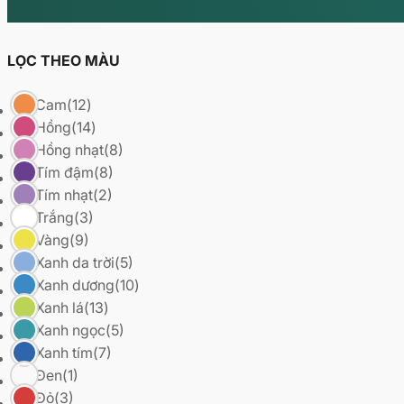
LỌC THEO MÀU
Cam
(12)
Hồng
(14)
Hồng nhạt
(8)
Tím đậm
(8)
Tím nhạt
(2)
Trắng
(3)
Vàng
(9)
Xanh da trời
(5)
Xanh dương
(10)
Xanh lá
(13)
Xanh ngọc
(5)
Xanh tím
(7)
Đen
(1)
Đỏ
(3)