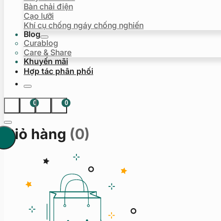
Bàn chải điện
Cạo lưỡi
Khí cụ chống ngáy chống nghiến
Blog
Curablog
Care & Share
Khuyến mãi
Hợp tác phân phối
0
0
Giỏ hàng
(0)