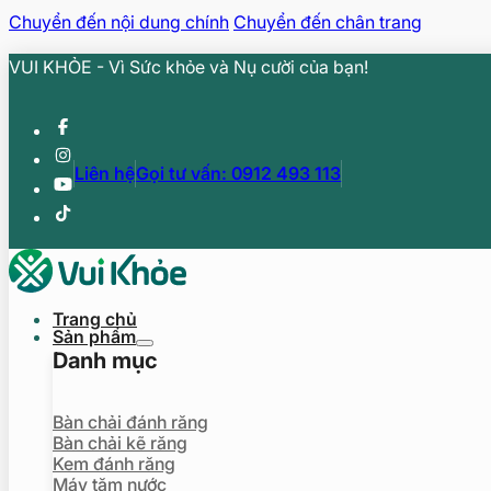
Chuyển đến nội dung chính
Chuyển đến chân trang
VUI KHỎE - Vì Sức khỏe và Nụ cười của bạn!
Liên hệ
Gọi tư vấn: 0912 493 113
Trang chủ
Sản phẩm
Danh mục
Bàn chải đánh răng
Bàn chải kẽ răng
Kem đánh răng
Máy tăm nước