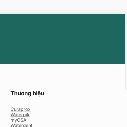
Thương hiệu
Curaprox
Waterpik
myOSA
Waterdent