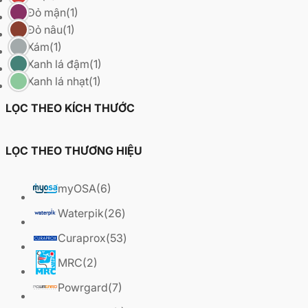
Đỏ mận
(1)
Đỏ nâu
(1)
Xám
(1)
Xanh lá đậm
(1)
Xanh lá nhạt
(1)
LỌC THEO KÍCH THƯỚC
LỌC THEO THƯƠNG HIỆU
myOSA
(6)
Waterpik
(26)
Curaprox
(53)
MRC
(2)
Powrgard
(7)