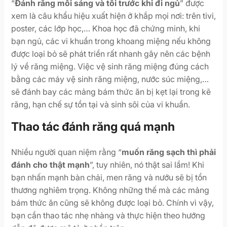
“
Đánh răng mỗi sáng và tối trước khi đi ngủ
” được
xem là câu khẩu hiệu xuất hiện ở khắp mọi nơi: trên tivi,
poster, các lớp học,… Khoa học đã chứng minh, khi
bạn ngủ, các vi khuẩn trong khoang miệng nếu không
được loại bỏ sẽ phát triển rất nhanh gây nên các bệnh
lý về răng miệng. Việc vệ sinh răng miệng đúng cách
bằng các máy vệ sinh răng miệng, nước súc miệng,…
sẽ đánh bay các mảng bám thức ăn bị kẹt lại trong kẽ
răng, hạn chế sự tồn tại và sinh sôi của vi khuẩn.
Thao tác đánh răng quá mạnh
Nhiều người quan niệm rằng “
muốn răng sạch thì phải
đánh cho thật mạnh
”, tuy nhiên, nó thật sai lầm! Khi
bạn nhấn mạnh bàn chải, men răng và nướu sẽ bị tổn
thương nghiêm trọng. Không những thế mà các mảng
bám thức ăn cũng sẽ không được loại bỏ. Chính vì vậy,
bạn cần thao tác nhẹ nhàng và thực hiện theo hướng