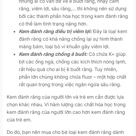
những ai có vấn đề về ê buốt răng, nhạy cảm
răng, viêm lợi, sâu răng,… thì không nên sử dụng
bởi các thành phần hóa học trong kem đánh răng
có thể làm tình trạng nặng hơn.
Kem đánh răng điều trị viêm lợi:
Đây là loại kem
đánh răng có khả năng chống lại sự hình thành
mảng bám, loại bỏ vi khuẩn gây viêm lợi.
Kem đánh răng chống ê buốt:
Có chứa K+ giúp
bịt các ống ngà, chống các kích thích nóng lạnh,
rất hiệu quả cho ai bị ê buốt răng. Tuy nhiên,
phần lớn chúng không chứa fluor – một hợp chất
rất quan trọng trong việc ngăn ngừa sâu răng.
Kem đánh răng của người lớn và trẻ em cần được lựa
chọn khác nhau. Vì hàm lượng các chất hóa học trong
kem đánh răng của người lớn cao hơn kem đánh răng
của trẻ em.
Do đó, bạn nên mua cho bé loại kem đánh răng dành