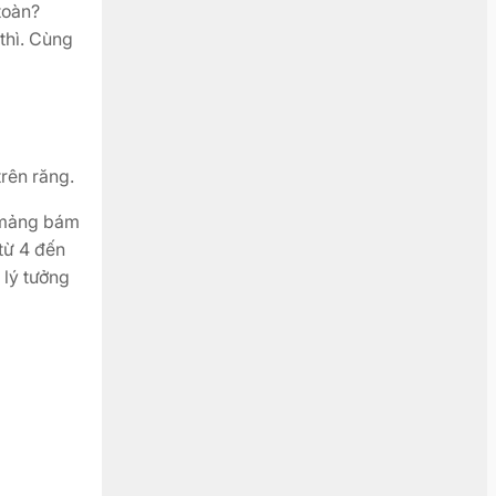
toàn?
thì. Cùng
rên răng.
g mảng bám
từ 4 đến
 lý tưởng