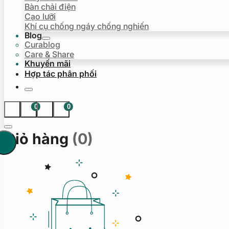
Bàn chải điện
Cạo lưỡi
Khí cụ chống ngáy chống nghiến
Blog
Curablog
Care & Share
Khuyến mãi
Hợp tác phân phối
0
0
Giỏ hàng
(0)