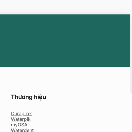
Thương hiệu
Curaprox
Waterpik
myOSA
Waterdent