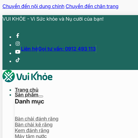
Chuyển đến nội dung chính
Chuyển đến chân trang
VUI KHỎE - Vì Sức khỏe và Nụ cười của bạn!
Liên hệ
Gọi tư vấn: 0912 493 113
Trang chủ
Sản phẩm
Danh mục
Bàn chải đánh răng
Bàn chải kẽ răng
Kem đánh răng
Máy tăm nước