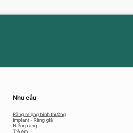
Nhu cầu
Răng miệng bình thường
Implant - Răng giả
Niềng răng
Trẻ em