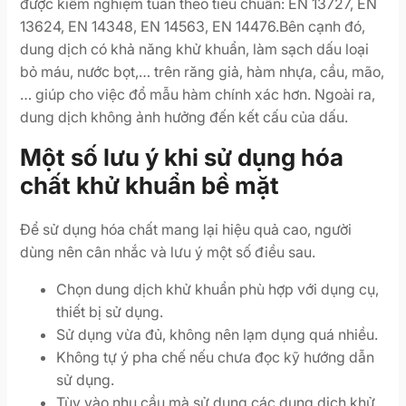
được kiểm nghiệm tuân theo tiêu chuẩn: EN 13727, EN
13624, EN 14348, EN 14563, EN 14476.Bên cạnh đó,
dung dịch có khả năng khử khuẩn, làm sạch dấu loại
bỏ máu, nước bọt,… trên răng giả, hàm nhựa, cầu, mão,
… giúp cho việc đổ mẫu hàm chính xác hơn. Ngoài ra,
dung dịch không ảnh hưởng đến kết cấu của dấu.
Một số lưu ý khi sử dụng hóa
chất khử khuẩn bề mặt
Để sử dụng hóa chất mang lại hiệu quả cao, người
dùng nên cân nhắc và lưu ý một số điều sau.
Chọn dung dịch khử khuẩn phù hợp với dụng cụ,
thiết bị sử dụng.
Sử dụng vừa đủ, không nên lạm dụng quá nhiều.
Không tự ý pha chế nếu chưa đọc kỹ hướng dẫn
sử dụng.
Tùy vào nhu cầu mà sử dụng các dung dịch khử