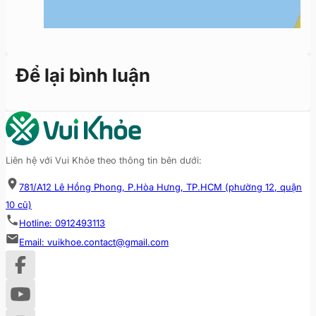
Để lại bình luận
Liên hệ với Vui Khỏe theo thông tin bên dưới:
781/A12 Lê Hồng Phong, P.Hòa Hưng, TP.HCM (phường 12, quận
10 cũ)
Hotline: 0912493113
Email: vuikhoe.contact@gmail.com