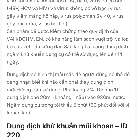
vi khuẩn như vi khuẩn lao (TB), nấm, virus có vỏ bọc
(HBV, HCV và HIV) và virus không có vỏ bọc (virus
gây viêm màng hô hấp, virus polyoman SV 40, virus
gây nôn mửa, virus bại liệt).
Sản phẩm đã được kiểm chứng theo quy định của
VAH/DGHM, EN, có khả năng làm sạch vượt trội và loại
bỏ các vết bẩn cứng đầu.Sau khi pha loãng dung dịch
ngâm khử khuẩn dụng cụ có thể sử dụng lên đến 14
ngày.
Dung dịch có hiển thị màu sắc để người dùng có thể dễ
dàng nhận biết khi nào cần phải thay dung dịch
mới.Hướng dẫn sử dụng: Pha loãng 2%. Để pha 1 lít
dung dịch cho 20ml (khoảng 1 nắp) vào 980ml nước.
Ngâm dụng cụ trong tối thiểu 5 phút (60 phút đối với vi
khuẩn lao).
Dung dịch khử khuẩn mũi khoan – ID
220