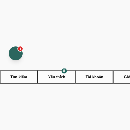
1
Open
contact
menu
0
Tìm kiếm
Yêu thích
Tài khoản
Giỏ