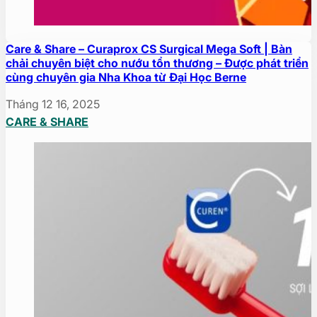
Care & Share – Curaprox CS Surgical Mega Soft | Bàn
chải chuyên biệt cho nướu tổn thương – Được phát triển
cùng chuyên gia Nha Khoa từ Đại Học Berne
Tháng 12 16, 2025
CARE & SHARE