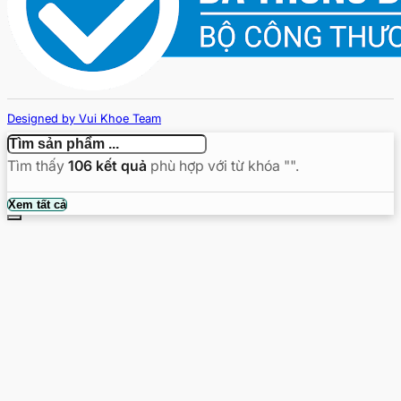
Designed by Vui Khoe Team
Copyright © 2026 - vuikhoe.vn
Tìm thấy
106
kết quả
phù hợp với từ khóa "
".
Tìm
Xem tất cả
kiếm