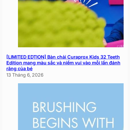
[LIMITED EDTION] Bàn chải Curaprox Kids 32 Teeth
Edition mang màu sắc và niềm vui vào mỗi lần đánh
răng của bé
13 Tháng 6, 2026