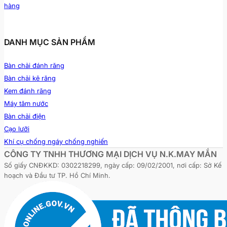
hàng
DANH MỤC SẢN PHẨM
Bàn chải đánh răng
Bàn chải kẽ răng
Kem đánh răng
Máy tăm nước
Bàn chải điện
Cạo lưỡi
Khí cụ chống ngáy chống nghiến
CÔNG TY TNHH THƯƠNG MẠI DỊCH VỤ N.K.MAY MẮN
Số giấy CNĐKKD: 0302218299, ngày cấp: 09/02/2001, nơi cấp: Sở Kế
hoạch và Đầu tư TP. Hồ Chí Minh.