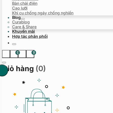
Bàn chải điện
Cạo lưỡi
Khí cụ chống ngáy chống nghiến
Blog
Curablog
Care & Share
Khuyến mãi
Hợp tác phân phối
0
0
Giỏ hàng
(0)