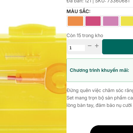
Đã bán: 121 | SKU:
73360681
MÀU SẮC:
Còn 15 trong kho
Curaprox
Travel
Set
-
Chương trình khuyến mãi:
Bộ
chăm
sóc
Đừng quên việc chăm sóc răng 
răng
Set mang trọn bộ sản phẩm ca
miệng
lòng bàn tay, đảm bảo nụ cười 
du
lịch
số