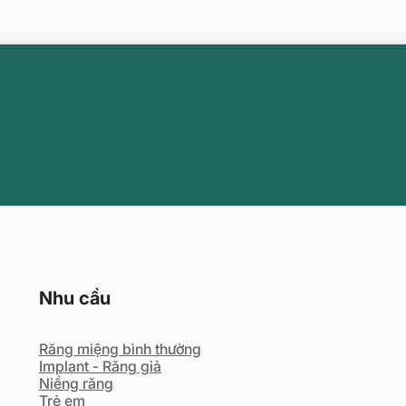
Nhu cầu
Răng miệng bình thường
Implant - Răng giả
Niềng răng
Trẻ em