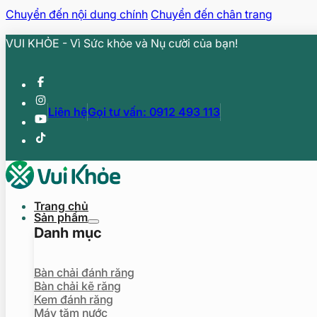
Chuyển đến nội dung chính
Chuyển đến chân trang
VUI KHỎE - Vì Sức khỏe và Nụ cười của bạn!
Liên hệ
Gọi tư vấn: 0912 493 113
Trang chủ
Sản phẩm
Danh mục
Bàn chải đánh răng
Bàn chải kẽ răng
Kem đánh răng
Máy tăm nước