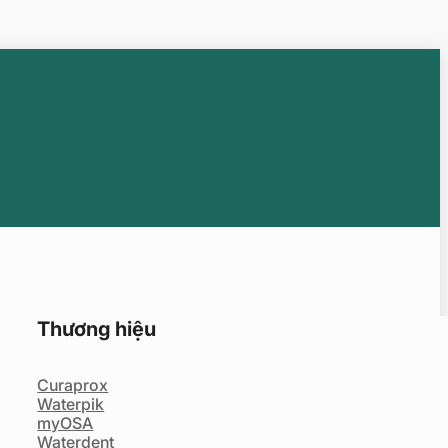
Thương hiệu
Curaprox
Waterpik
myOSA
Waterdent