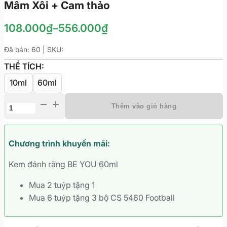
Mâm Xôi + Cam thảo
Khoảng
108.000
₫
–
556.000
₫
giá:
Đã bán: 60 | SKU:
từ
THỂ TÍCH:
108.000₫
10ml
60ml
đến
Kem
Thêm vào giỏ hàng
556.000₫
đánh
răng
Curaprox
Chương trình khuyến mãi:
Be
Kem đánh răng BE YOU 60ml
You
-
Mua 2 tuýp tặng 1
Hương
Mua 6 tuýp tặng 3 bộ CS 5460 Football
Mâm
Xôi