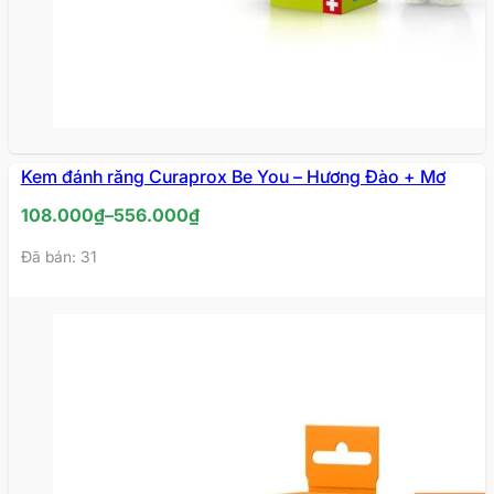
Kem đánh răng Curaprox Be You – Hương Đào + Mơ
Khoảng
108.000
₫
–
556.000
₫
giá:
Đã bán: 31
từ
108.000₫
đến
556.000₫