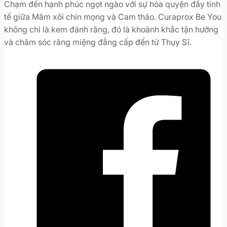
+
Chạm đến hạnh phúc ngọt ngào với sự hòa quyện đầy tinh
Cam
tế giữa Mâm xôi chín mọng và Cam thảo. Curaprox Be You
thảo
không chỉ là kem đánh răng, đó là khoảnh khắc tận hưởng
số
và chăm sóc răng miệng đẳng cấp đến từ Thụy Sĩ.
lượng