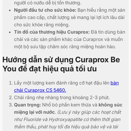
người có nướu dễ bị tổn thương.
Người đầu tư cho sức khỏe:
Bạn hiểu rằng một sản
phẩm cao cấp, chất lượng sẽ mang lại lợi ích lâu dài
cho sức khỏe răng miệng.
Tín đồ của thương hiệu Curaprox:
Đã tin dùng bàn
chải và các sản phẩm khác của Curaprox và muốn
một bộ sưu tập chăm sóc răng miệng hoàn hảo.
Hướng dẫn sử dụng Curaprox Be
You để đạt hiệu quả tối ưu
Lấy một lượng kem đánh răng cỡ hạt đậu lên
bàn
chải Curaprox CS 5460.
Chải răng nhẹ nhàng trong khoảng 2-3 phút.
Quan trọng:
Nhổ bỏ phần kem thừa và
không súc
miệng lại với nước
.
(Lưu ý này giúp các hoạt chất
như Fluoride và Hydroxyapatite có thêm thời gian
thẩm thấu, phát huy tối đa hiệu quả bảo vệ và tái