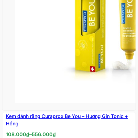
Kem đánh răng Curaprox Be You – Hương Gin Tonic +
Hồng
Khoảng
108.000
₫
–
556.000
₫