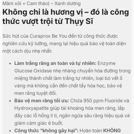
Mâm xôi + Cam thảo) – Xanh dương
Không chỉ là hương vị – đó là công
thức vượt trội từ Thụy Sĩ
Sức hút của Curaprox Be You đến từ công thức được
nghiên cứu kỹ lưỡng, mang lại hiệu quả bảo vệ toàn diện
một cách dịu nhẹ nhất:
Làm trắng răng an toàn và tự nhiên:
Enzyme
Glucose Oxidase nhẹ nhàng chuyển hóa đường trong
miệng thành chất làm trắng tự nhiên, loại bỏ vết ố
vàng mà không cần đến chất tẩy hóa học, bảo vệ
men răng tuyệt đối.
Bảo vệ men răng tối ưu:
Chứa 950 ppm Fluoride và
Hydroxyapatite giúp tái khoáng hóa men răng, lấp
đầy các lỗ hổng li ti, ngăn ngừa sâu răng hiệu quả và
giảm cảm giác ê buốt.
Công thức “không gây hại”:
Hoàn toàn
KHÔNG