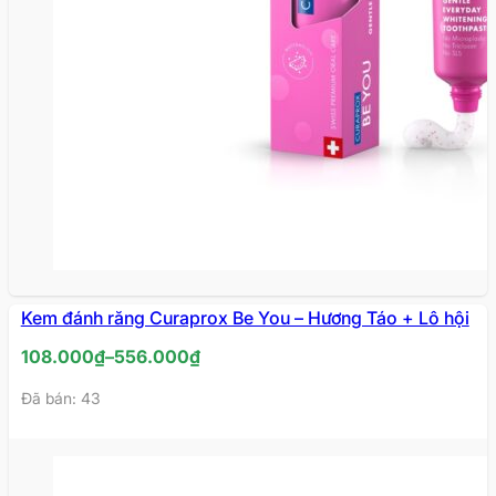
Kem đánh răng Curaprox Be You – Hương Táo + Lô hội
Khoảng
108.000
₫
–
556.000
₫
giá:
Đã bán: 43
từ
108.000₫
đến
556.000₫