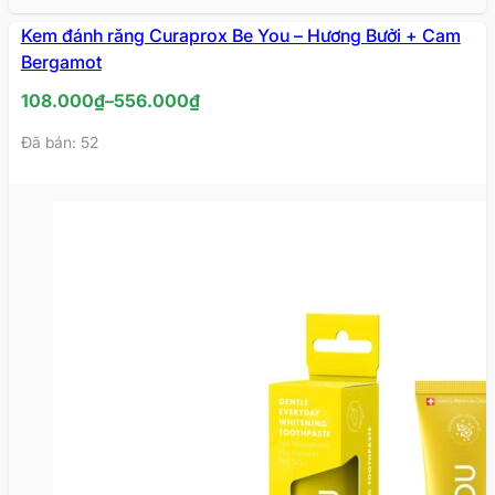
Kem đánh răng Curaprox Be You – Hương Bưởi + Cam
Bergamot
Khoảng
108.000
₫
–
556.000
₫
giá:
Đã bán: 52
từ
108.000₫
đến
556.000₫