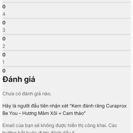
0
4
0
3
0
2
0
1
0
Đánh giá
Chưa có đánh giá nào.
Hãy là người đầu tiên nhận xét “Kem đánh răng Curaprox
Be You – Hương Mâm Xôi + Cam thảo”
Email của bạn sẽ không được hiển thị công khai.
Các
trường bắt buộc được đánh dấu
*