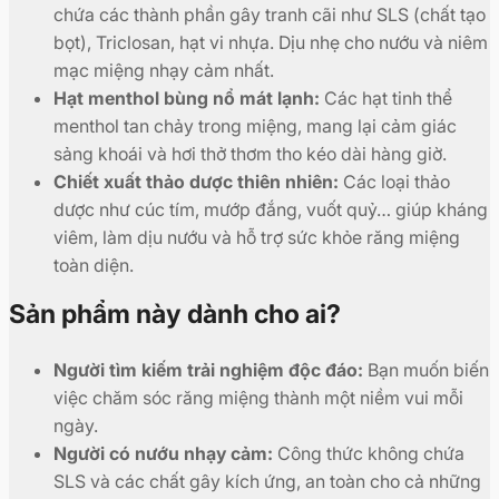
chứa các thành phần gây tranh cãi như SLS (chất tạo
bọt), Triclosan, hạt vi nhựa. Dịu nhẹ cho nướu và niêm
mạc miệng nhạy cảm nhất.
Hạt menthol bùng nổ mát lạnh:
Các hạt tinh thể
menthol tan chảy trong miệng, mang lại cảm giác
sảng khoái và hơi thở thơm tho kéo dài hàng giờ.
Chiết xuất thảo dược thiên nhiên:
Các loại thảo
dược như cúc tím, mướp đắng, vuốt quỷ… giúp kháng
viêm, làm dịu nướu và hỗ trợ sức khỏe răng miệng
toàn diện.
Sản phẩm này dành cho ai?
Người tìm kiếm trải nghiệm độc đáo:
Bạn muốn biến
việc chăm sóc răng miệng thành một niềm vui mỗi
ngày.
Người có nướu nhạy cảm:
Công thức không chứa
SLS và các chất gây kích ứng, an toàn cho cả những