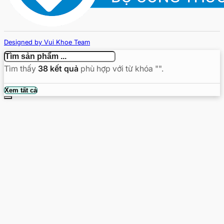
Designed by Vui Khoe Team
Copyright © 2026 - vuikhoe.vn
Tìm thấy
38
kết quả
phù hợp với từ khóa "
".
Tìm
Xem tất cả
kiếm