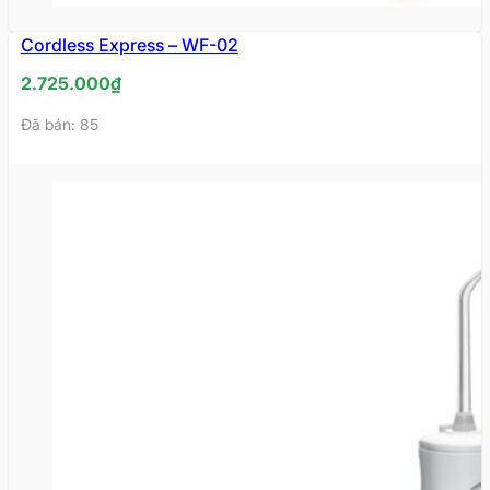
Cordless Express – WF-02
HẾT
HÀNG
2.725.000
₫
Đã bán: 85