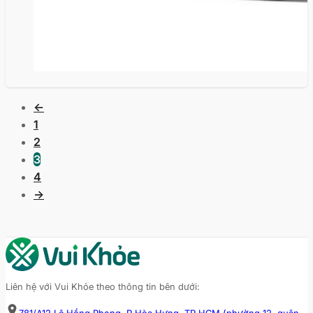
HẾT
←
HÀNG
1
2
3
4
→
Liên hệ với Vui Khỏe theo thông tin bên dưới: