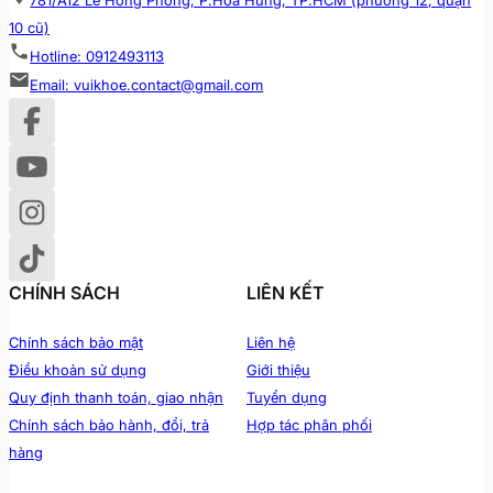
781/A12 Lê Hồng Phong, P.Hòa Hưng, TP.HCM (phường 12, quận
10 cũ)
Hotline: 0912493113
Email: vuikhoe.contact@gmail.com
CHÍNH SÁCH
LIÊN KẾT
Chính sách bảo mật
Liên hệ
Điều khoản sử dụng
Giới thiệu
Quy định thanh toán, giao nhận
Tuyển dụng
Chính sách bảo hành, đổi, trả
Hợp tác phân phối
hàng