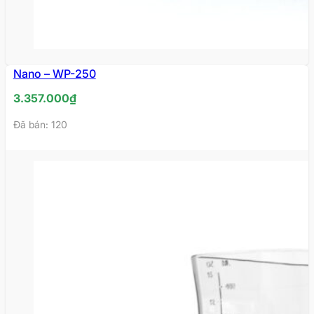
Nano – WP-250
HẾT
HÀNG
3.357.000
₫
Đã bán: 120