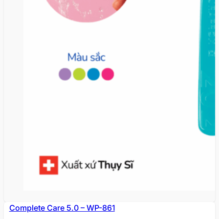
Complete Care 5.0 – WP-861
HẾT