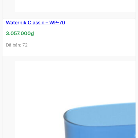
Waterpik Classic – WP-70
HẾT
HÀNG
3.057.000
₫
Đã bán: 72