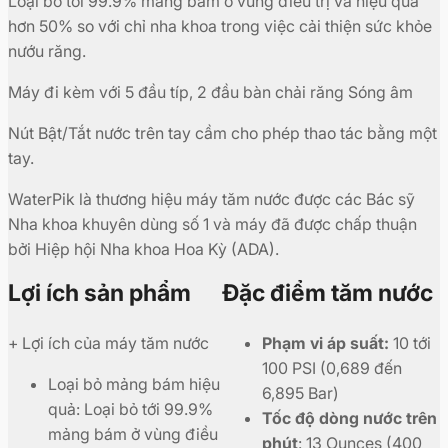
Loại bỏ tới 99.9% mảng bám ở vùng điều trị và hiệu quả
hơn 50% so với chỉ nha khoa trong việc cải thiện sức khỏe
nướu răng.
Máy đi kèm với 5 đầu típ, 2 đầu bàn chải răng Sóng âm
Nút Bật/Tắt nước trên tay cầm cho phép thao tác bằng một
tay.
WaterPik là thương hiệu máy tăm nước được các Bác sỹ
Nha khoa khuyên dùng số 1 và máy đã được chấp thuận
bởi Hiệp hội Nha khoa Hoa Kỳ (ADA).
Lợi ích sản phẩm
Đặc điểm tăm nước
+ Lợi ích của máy tăm nước
Phạm vi áp suất:
10 tới
100 PSI (0,689 đến
Loại bỏ mảng bám hiệu
6,895 Bar)
quả: Loại bỏ tới 99.9%
Tốc độ dòng nước trên
mảng bám ở vùng điều
phút
: 13 Ounces (400