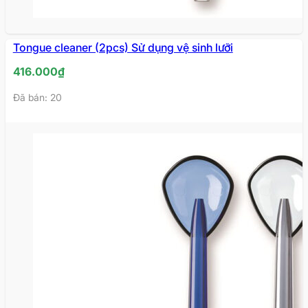
HẾT
Tongue cleaner (2pcs) Sử dụng vệ sinh lưỡi
HÀNG
416.000
₫
Đã bán: 20