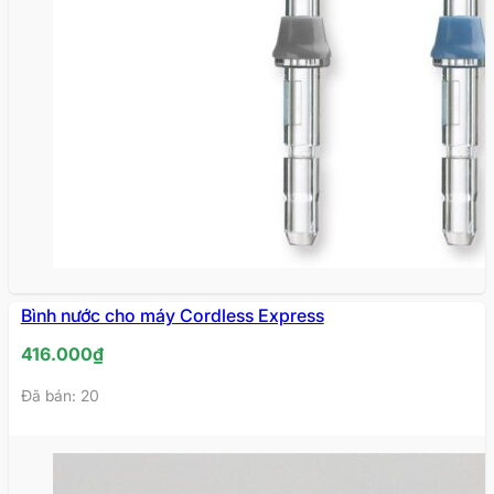
HẾT
Bình nước cho máy Cordless Express
HÀNG
416.000
₫
Đã bán: 20