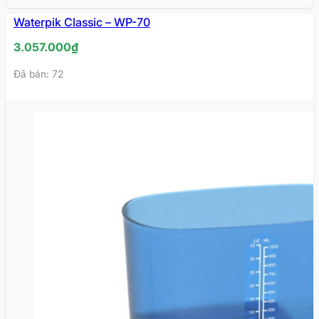
HẾT
Waterpik Classic – WP-70
HÀNG
3.057.000
₫
Đã bán: 72