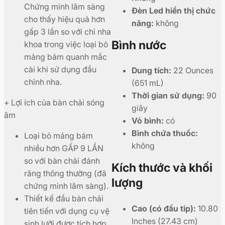
Chứng minh lâm sàng
Đèn Led hiển thị chức
cho thấy hiệu quả hơn
năng:
không
gấp 3 lần so với chỉ nha
Bình nước
khoa trong việc loại bỏ
mảng bám quanh mắc
cài khi sử dụng đầu
Dung tích:
22 Ounces
chỉnh nha.
(651 mL)
Thời gian sử dụng:
90
+ Lợi ích của bàn chải sóng
giây
âm
Vỏ bình:
có
Bình chứa thuốc:
Loại bỏ mảng bám
không
nhiều hơn GẤP 9 LẦN
so với bàn chải đánh
Kích thước và khối
răng thông thường (đã
lượng
chứng minh lâm sàng).
Thiết kế đầu bàn chải
Cao (có đầu tip):
10.80
tiên tiến với dụng cụ vệ
Inches (27.43 cm)
sinh lưỡi được tích hợp