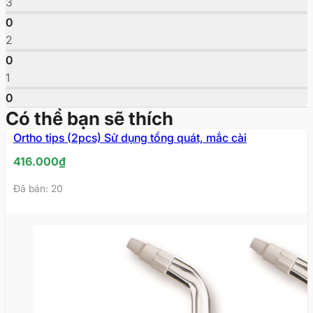
3
0
2
0
1
0
Có thể bạn sẽ thích
Ortho tips (2pcs) Sử dụng tổng quát, mắc cài
416.000
₫
Đã bán: 20