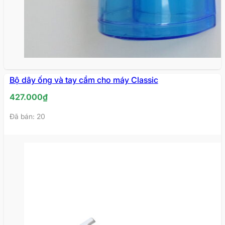
HẾT
Bộ dây ống và tay cầm cho máy Classic
HÀNG
427.000
₫
Đã bán: 20