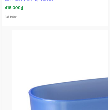
HẾT
HÀNG
416.000
₫
Đã bán: