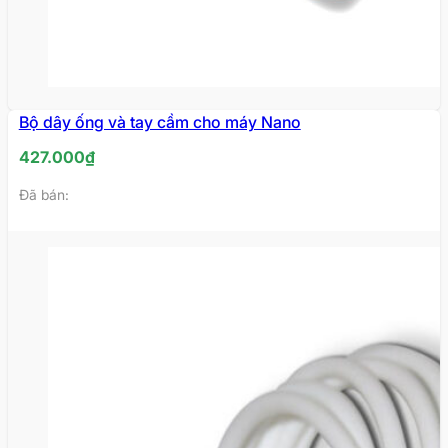
Bộ dây ống và tay cầm cho máy Nano
HẾT
HÀNG
427.000
₫
Đã bán: