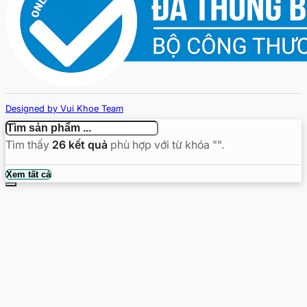
Designed by Vui Khoe Team
Copyright © 2026 - vuikhoe.vn
Tìm thấy
26
kết quả
phù hợp với từ khóa "
".
Tìm
Xem tất cả
kiếm