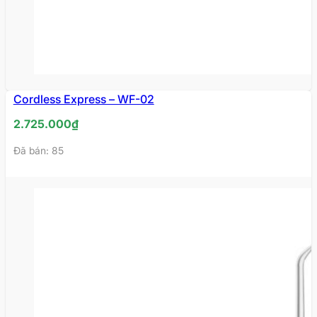
Cordless Express – WF-02
HẾT
HÀNG
2.725.000
₫
Đã bán: 85