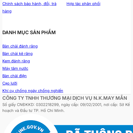
Chính sách bảo hành, đổi, trả
Hợp tác phân phối
hàng
DANH MỤC SẢN PHẨM
Bàn chải đánh răng
Bàn chải kẽ răng
Kem đánh răng
Máy tăm nước
Bàn chải điện
Cạo lưỡi
Khí cụ chống ngáy chống nghiến
CÔNG TY TNHH THƯƠNG MẠI DỊCH VỤ N.K.MAY MẮN
Số giấy CNĐKKD: 0302218299, ngày cấp: 09/02/2001, nơi cấp: Sở Kế
hoạch và Đầu tư TP. Hồ Chí Minh.