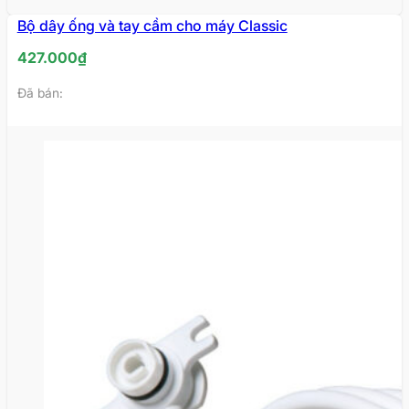
Bộ dây ống và tay cầm cho máy Classic
HẾT
HÀNG
427.000
₫
Đã bán: