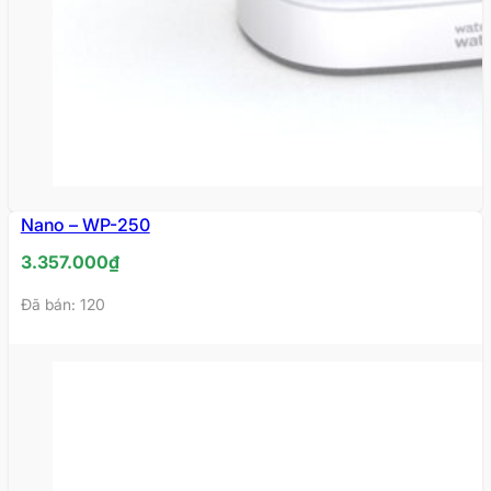
Nano – WP-250
HẾT
HÀNG
3.357.000
₫
Đã bán: 120