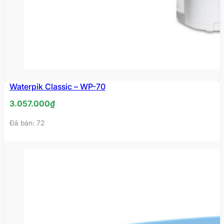
Waterpik Classic – WP-70
HẾT
HÀNG
3.057.000
₫
Đã bán: 72