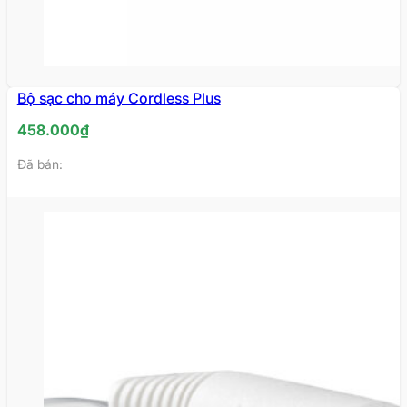
Bộ sạc cho máy Cordless Plus
HẾT
HÀNG
458.000
₫
Đã bán: