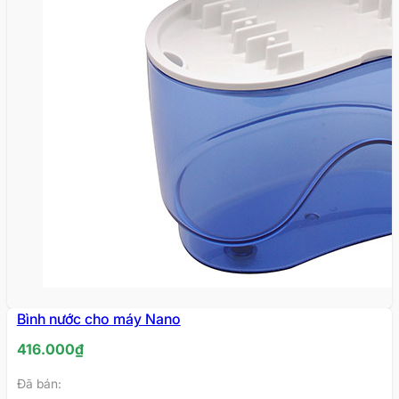
Bình nước cho máy Nano
HẾT
HÀNG
416.000
₫
Đã bán: