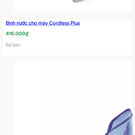
Bình nước cho máy Cordless Plus
HẾT
HÀNG
416.000
₫
Đã bán: