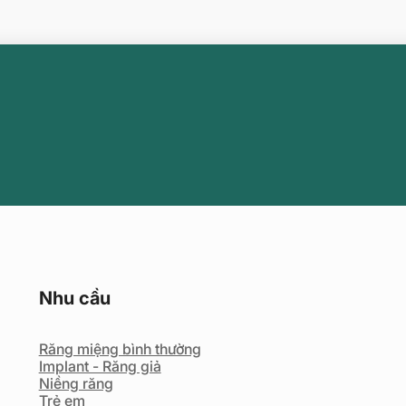
Nhu cầu
Răng miệng bình thường
Implant - Răng giả
Niềng răng
Trẻ em