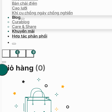
Bàn chải điện
Cạo lưỡi
Khí cụ chống ngáy chống nghiến
Blog
Curablog
Care & Share
Khuyến mãi
Hợp tác phân phối
0
0
Giỏ hàng
(0)