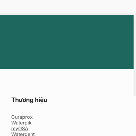
Thương hiệu
Curaprox
Waterpik
myOSA
Waterdent