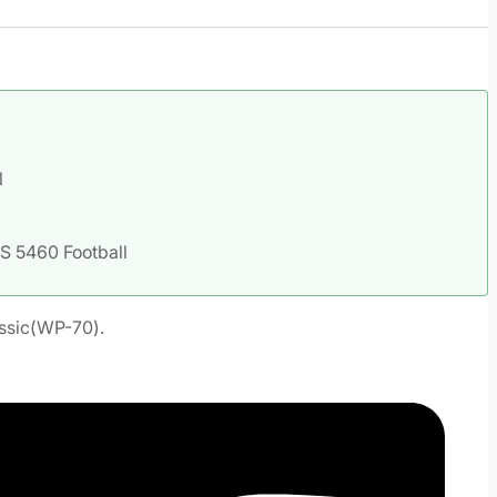
l
S 5460 Football
assic(WP-70).