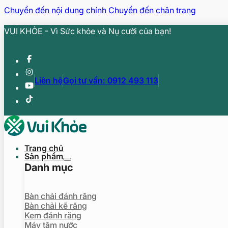
Chuyển đến nội dung chính
Chuyển đến chân trang
VUI KHỎE - Vì Sức khỏe và Nụ cười của bạn!
Liên hệ
Gọi tư vấn: 0912 493 113
Trang chủ
Sản phẩm
Danh mục
Bàn chải đánh răng
Bàn chải kẽ răng
Kem đánh răng
Máy tăm nước