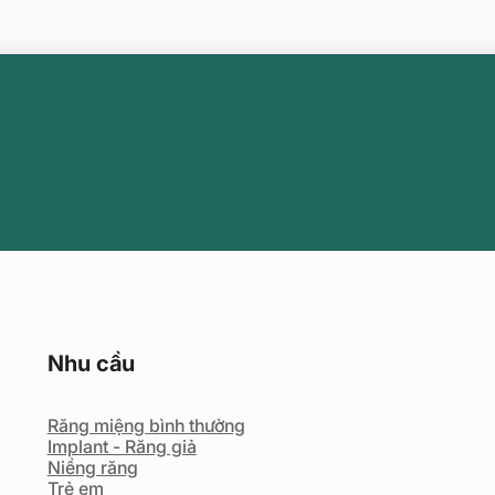
Nhu cầu
Răng miệng bình thường
Implant - Răng giả
Niềng răng
Trẻ em