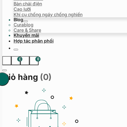
Bàn chải điện
Cạo lưỡi
Khí cụ chống ngáy chống nghiến
Blog
Curablog
Care & Share
Khuyến mãi
Hợp tác phân phối
0
0
Giỏ hàng
(0)