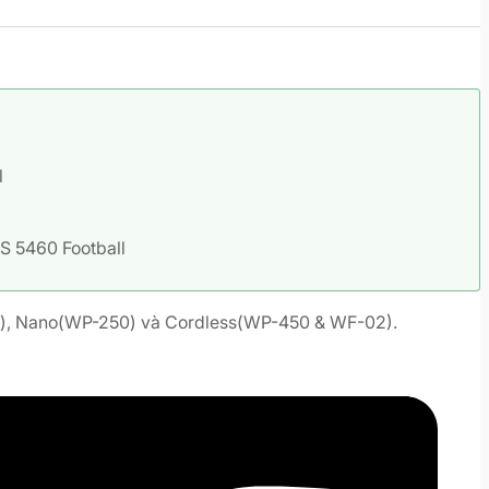
l
S 5460 Football
0), Nano(WP-250) và Cordless(WP-450 & WF-02).