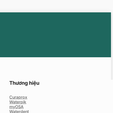
Thương hiệu
Curaprox
Waterpik
myOSA
Waterdent