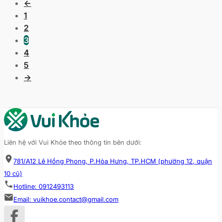
←
1
2
3
4
5
→
Liên hệ với Vui Khỏe theo thông tin bên dưới:
781/A12 Lê Hồng Phong, P.Hòa Hưng, TP.HCM (phường 12, quận
10 cũ)
Hotline: 0912493113
Email: vuikhoe.contact@gmail.com