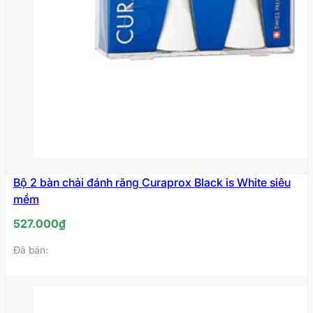
Bộ 2 bàn chải đánh răng Curaprox Black is White siêu
mềm
527.000
₫
Đã bán: