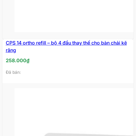
CPS 14 ortho refill – bộ 4 đầu thay thế cho bàn chải kẽ
răng
258.000
₫
Đã bán: