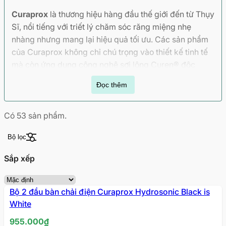
Curaprox
là thương hiệu hàng đầu thế giới đến từ Thụy
Sĩ, nổi tiếng với triết lý chăm sóc răng miệng nhẹ
nhàng nhưng mang lại hiệu quả tối ưu. Các sản phẩm
của Curaprox không chỉ chú trọng vào thiết kế tinh tế
mà còn ứng dụng công nghệ sợi lông Curen® độc
quyền, giúp làm sạch sâu mà không gây tổn thương
Đọc thêm
nướu.
Có
53
sản phẩm.
Bộ lọc
Sắp xếp
Bộ 2 đầu bàn chải điện Curaprox Hydrosonic Black is
White
955.000
₫