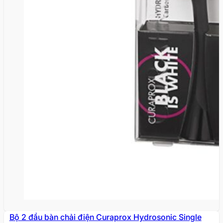
khỏe đẹp mỗi ngày. Khám phá ngay bộ sưu tập
Curaprox để trải nghiệm sự khác biệt từ tiêu chuẩn
nha khoa Thụy Sĩ!
Bộ 2 đầu bàn chải điện Curaprox Hydrosonic Single