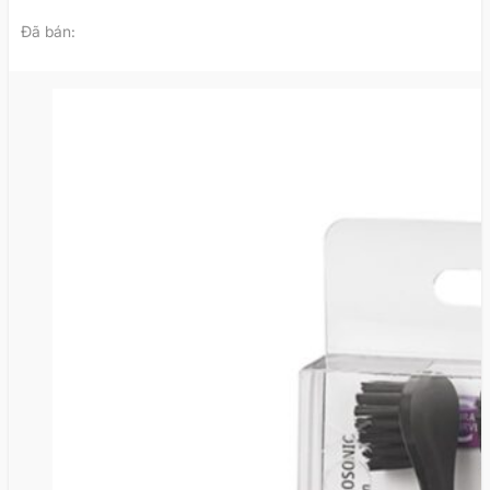
Tại
Vui Khỏe
, chúng tôi cung cấp đầy đủ hệ sinh thái
Đã bán:
sản phẩm Curaprox chính hãng, đáp ứng mọi nhu cầu
chăm sóc chuyên sâu:
Danh mục sản phẩm đa dạng:
Bao gồm
bàn chải đánh răng
, bàn chải điện, bàn chải kẽ
răng mọi kích cỡ,
kem đánh răng
không chứa
chất tạo bọt SLS và dụng cụ
cạo lưỡi
ngăn ngừa
hôi miệng.
Giải pháp cho mọi đối tượng:
Sản phẩm được
thiết kế chuyên biệt cho người có
răng miệng
bình thường
, người đang
niềng răng
(Orthodontics)
, khách hàng sử dụng
Implant –
Răng giả
, và dòng sản phẩm dịu nhẹ dành riêng
cho
trẻ em
.
Với cam kết sản phẩm chính hãng 100%, Vui Khỏe
đồng hành cùng bạn trong hành trình bảo vệ nụ cười