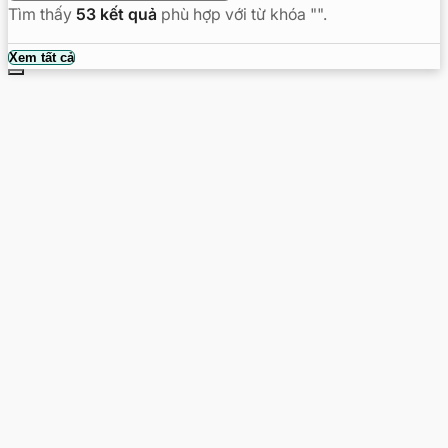
Tìm thấy
53
kết quả
phù hợp với từ khóa "
".
Tìm
Xem tất cả
kiếm