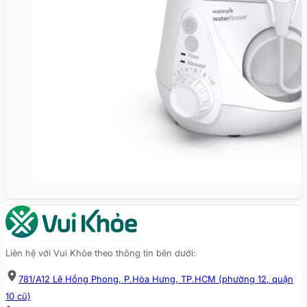
Liên hệ với Vui Khỏe theo thông tin bên dưới:
781/A12 Lê Hồng Phong, P.Hòa Hưng, TP.HCM (phường 12, quận
10 cũ)