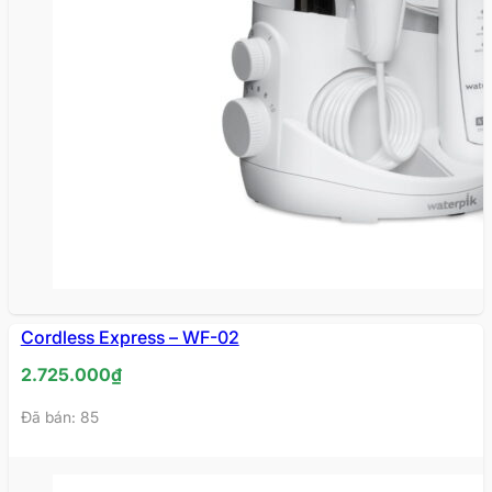
HẾT
Cordless Express – WF-02
HÀNG
2.725.000
₫
Đã bán: 85