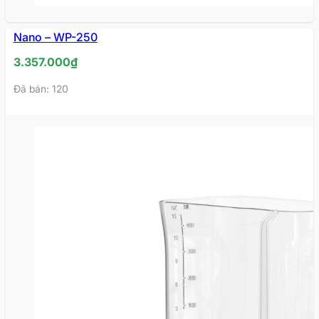
HẾT
Nano – WP-250
HÀNG
3.357.000
₫
Đã bán: 120