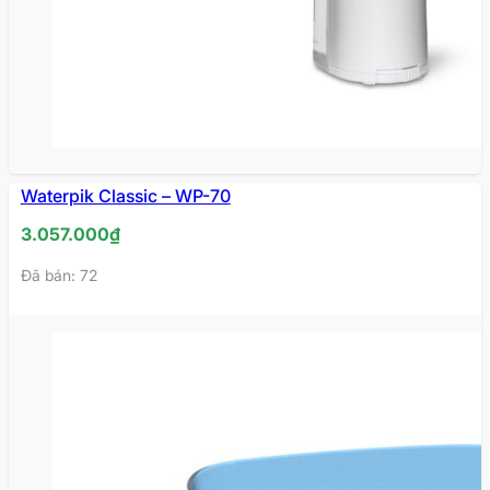
HẾT
Waterpik Classic – WP-70
HÀNG
3.057.000
₫
Đã bán: 72