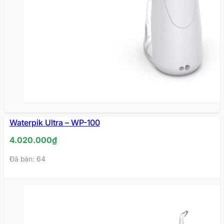
HẾT
Waterpik Ultra – WP-100
HÀNG
4.020.000
₫
Đã bán: 64