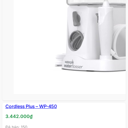
HẾT
Cordless Plus – WP-450
HÀNG
3.442.000
₫
Đã bán: 150