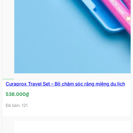
MỚI
Curaprox Travel Set – Bộ chăm sóc răng miệng du lịch
VỀ
538.000
₫
Đã bán: 121