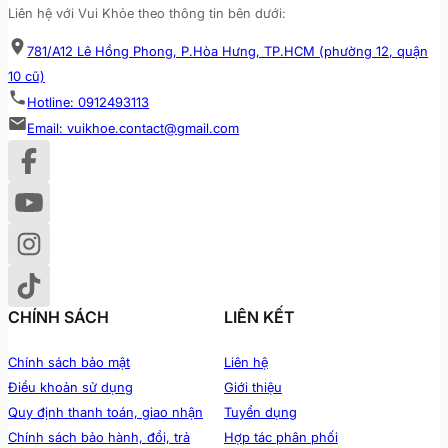
Liên hệ với Vui Khỏe theo thông tin bên dưới:
781/A12 Lê Hồng Phong, P.Hòa Hưng, TP.HCM (phường 12, quận
10 cũ)
Hotline: 0912493113
Email: vuikhoe.contact@gmail.com
CHÍNH SÁCH
LIÊN KẾT
Chính sách bảo mật
Liên hệ
Điều khoản sử dụng
Giới thiệu
Quy định thanh toán, giao nhận
Tuyển dụng
Chính sách bảo hành, đổi, trả
Hợp tác phân phối