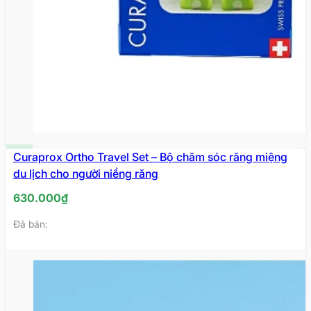
MỚI
Curaprox Ortho Travel Set – Bộ chăm sóc răng miệng
du lịch cho người niềng răng
VỀ
630.000
₫
Đã bán: