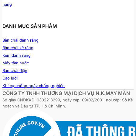
hàng
DANH MỤC SẢN PHẨM
Bàn chải đánh răng
Bàn chải kẽ răng
Kem đánh răng
Máy tăm nước
Bàn chải điện
Cạo lưỡi
Khí cụ chống ngáy chống nghiến
CÔNG TY TNHH THƯƠNG MẠI DỊCH VỤ N.K.MAY MẮN
Số giấy CNĐKKD: 0302218299, ngày cấp: 09/02/2001, nơi cấp: Sở Kế
hoạch và Đầu tư TP. Hồ Chí Minh.