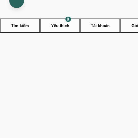
Open
contact
menu
0
Tìm kiếm
Yêu thích
Tài khoản
Giỏ