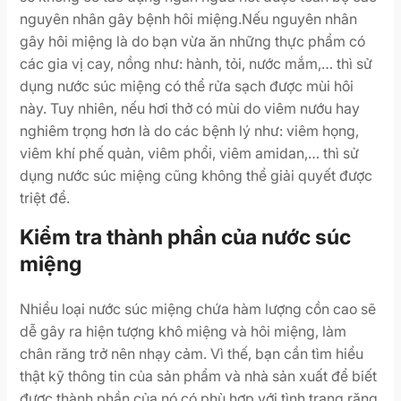
nguyên nhân gây bệnh hôi miệng.Nếu nguyên nhân
gây hôi miệng là do bạn vừa ăn những thực phẩm có
các gia vị cay, nồng như: hành, tỏi, nước mắm,… thì sử
dụng nước súc miệng có thể rửa sạch được mùi hôi
này. Tuy nhiên, nếu hơi thở có mùi do viêm nướu hay
nghiêm trọng hơn là do các bệnh lý như: viêm họng,
viêm khí phế quản, viêm phổi, viêm amidan,… thì sử
dụng nước súc miệng cũng không thể giải quyết được
triệt để.
Kiểm tra thành phần của nước súc
miệng
Nhiều loại nước súc miệng chứa hàm lượng cồn cao sẽ
dễ gây ra hiện tượng khô miệng và hôi miệng, làm
chân răng trở nên nhạy cảm. Vì thế, bạn cần tìm hiểu
thật kỹ thông tin của sản phẩm và nhà sản xuất để biết
được thành phần của nó có phù hợp với tình trạng răng