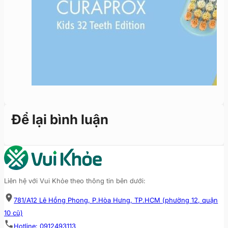
Để lại bình luận
Liên hệ với Vui Khỏe theo thông tin bên dưới:
781/A12 Lê Hồng Phong, P.Hòa Hưng, TP.HCM (phường 12, quận
10 cũ)
Hotline: 0912493113