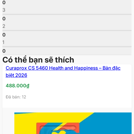
0
3
0
2
0
1
0
Có thể bạn sẽ thích
Curaprox CS 5460 Health and Happiness – Bản đặc
biệt 2026
488.000
₫
Đã bán: 12