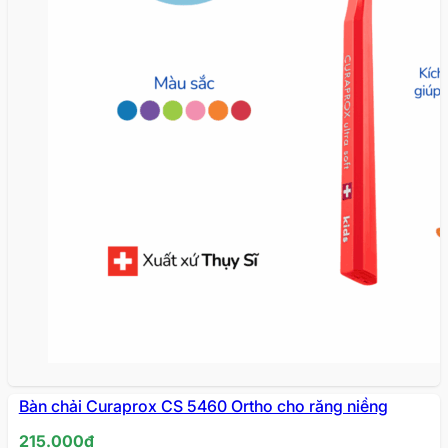
HẾT
Bàn chải Curaprox CS 5460 Ortho cho răng niềng
HÀNG
215.000
₫