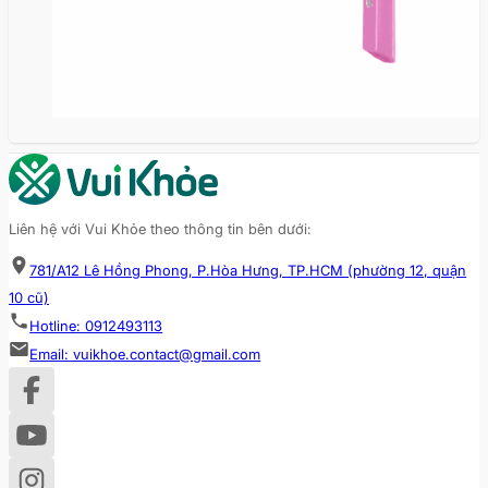
Liên hệ với Vui Khỏe theo thông tin bên dưới:
781/A12 Lê Hồng Phong, P.Hòa Hưng, TP.HCM (phường 12, quận
10 cũ)
Hotline: 0912493113
Email: vuikhoe.contact@gmail.com