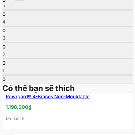
0
5
0
4
0
3
0
2
0
1
0
Có thể bạn sẽ thích
Powrgard® 4-Braces Non-Mouldable
1.198.000
₫
Đã bán: 8