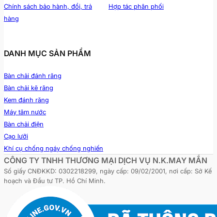
Chính sách bảo hành, đổi, trả
Hợp tác phân phối
hàng
DANH MỤC SẢN PHẨM
Bàn chải đánh răng
Bàn chải kẽ răng
Kem đánh răng
Máy tăm nước
Bàn chải điện
Cạo lưỡi
Khí cụ chống ngáy chống nghiến
CÔNG TY TNHH THƯƠNG MẠI DỊCH VỤ N.K.MAY MẮN
Số giấy CNĐKKD: 0302218299, ngày cấp: 09/02/2001, nơi cấp: Sở Kế
hoạch và Đầu tư TP. Hồ Chí Minh.