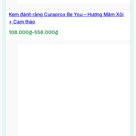
Kem đánh răng Curaprox Be You – Hương Mâm Xôi
+ Cam thảo
Khoảng
108.000
₫
–
556.000
₫
giá:
từ
108.000₫
đến
556.000₫