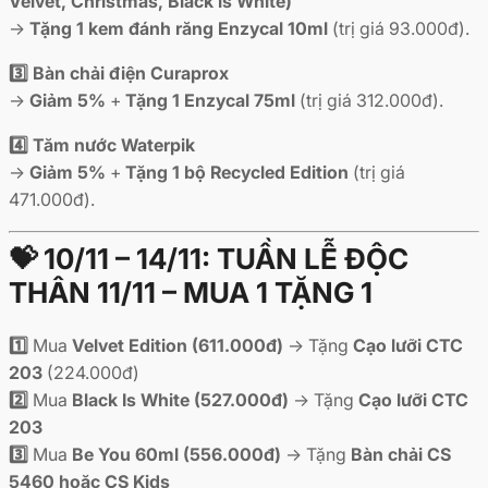
Velvet, Christmas, Black is White)
→
Tặng 1 kem đánh răng Enzycal 10ml
(trị giá 93.000đ).
3️⃣
Bàn chải điện Curaprox
→
Giảm 5%
+
Tặng 1 Enzycal 75ml
(trị giá 312.000đ).
4️⃣ Tăm nước Waterpik
→
Giảm 5%
+
Tặng 1 bộ Recycled Edition
(trị giá
471.000đ).
💝 10/11 – 14/11: TUẦN LỄ ĐỘC
THÂN 11/11 – MUA 1 TẶNG 1
1️⃣
Mua
Velvet Edition (611.000đ)
→ Tặng
Cạo lưỡi CTC
203
(224.000đ)
2️⃣
Mua
Black Is White (527.000đ)
→ Tặng
Cạo lưỡi CTC
203
3️⃣
Mua
Be You 60ml (556.000đ)
→ Tặng
Bàn chải CS
5460 hoặc CS Kids