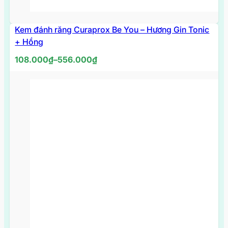
Kem đánh răng Curaprox Be You – Hương Gin Tonic
+ Hồng
Khoảng
108.000
₫
–
556.000
₫
giá:
từ
108.000₫
đến
556.000₫