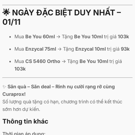
🌟 NGÀY ĐẶC BIỆT DUY NHẤT –
01/11
Mua
Be You 60ml
→ Tặng
Be You 10ml
trị giá
103k
Mua
Enzycal 75ml
→ Tặng
Enzycal 10ml
trị giá
93k
Mua
CS 5460 Ortho
→ Tặng
Be You 10ml
trị giá
103k
✨
Săn quà – Săn deal – Rinh nụ cười rạng rỡ cùng
Curaprox!
Số lượng quà tặng có hạn, chương trình có thể kết thúc
sớm hơn dự kiến.
Thông tin khác
Thời gian áp dụng: