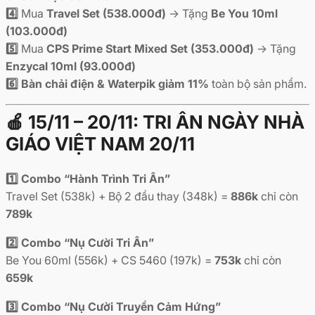
4️⃣
Mua
Travel Set (538.000đ)
→ Tặng
Be You 10ml
(103.000đ)
5️⃣
Mua
CPS Prime Start Mixed Set (353.000đ)
→ Tặng
Enzycal 10ml (93.000đ)
6️⃣
Bàn chải điện & Waterpik giảm 11%
toàn bộ sản phẩm.
🍎 15/11 – 20/11: TRI ÂN NGÀY NHÀ
GIÁO VIỆT NAM 20/11
1️⃣ Combo “Hành Trình Tri Ân”
Travel Set (538k) + Bộ 2 đầu thay (348k) =
886k
chỉ còn
789k
2️⃣ Combo “Nụ Cười Tri Ân”
Be You 60ml (556k) + CS 5460 (197k) =
753k
chỉ còn
659k
3️⃣ Combo “Nụ Cười Truyền Cảm Hứng”