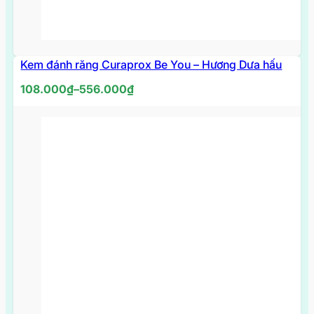
Kem đánh răng Curaprox Be You – Hương Dưa hấu
Khoảng
108.000
₫
–
556.000
₫
giá:
từ
108.000₫
đến
556.000₫