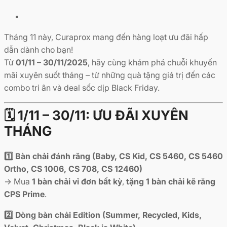
Tháng 11 này, Curaprox mang đến hàng loạt ưu đãi hấp
dẫn dành cho bạn!
Từ
01/11 – 30/11/2025
, hãy cùng khám phá chuỗi khuyến
mãi xuyên suốt tháng – từ những quà tặng giá trị đến các
combo tri ân và deal sốc dịp Black Friday.
🗓️ 1/11 – 30/11: ƯU ĐÃI XUYÊN
THÁNG
1️⃣ Bàn chải đánh răng (Baby, CS Kid, CS 5460, CS 5460
Ortho, CS 1006, CS 708, CS 12460)
→ Mua
1 bàn chải vỉ đơn bất kỳ
,
tặng 1 bàn chải kẽ răng
CPS Prime
.
2️⃣ Dòng bàn chải Edition (Summer, Recycled, Kids,