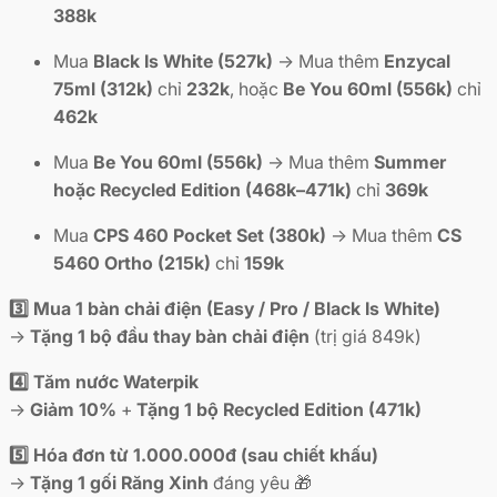
388k
Mua
Black Is White (527k)
→ Mua thêm
Enzycal
75ml (312k)
chỉ
232k
, hoặc
Be You 60ml (556k)
chỉ
462k
Mua
Be You 60ml (556k)
→ Mua thêm
Summer
hoặc Recycled Edition (468k–471k)
chỉ
369k
Mua
CPS 460 Pocket Set (380k)
→ Mua thêm
CS
5460 Ortho (215k)
chỉ
159k
3️⃣ Mua 1 bàn chải điện (Easy / Pro / Black Is White)
→
Tặng 1 bộ đầu thay bàn chải điện
(trị giá 849k)
4️⃣ Tăm nước Waterpik
→
Giảm 10%
+
Tặng 1 bộ Recycled Edition (471k)
5️⃣ Hóa đơn từ 1.000.000đ (sau chiết khấu)
→
Tặng 1 gối Răng Xinh
đáng yêu 🎁