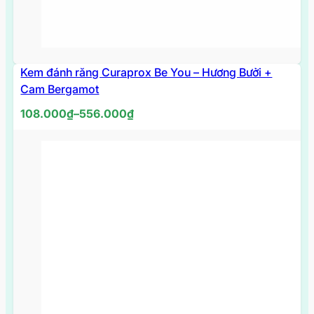
Kem đánh răng Curaprox Be You – Hương Bưởi +
HẾT
HÀNG
Cam Bergamot
Khoảng
108.000
₫
–
556.000
₫
giá:
từ
108.000₫
đến
556.000₫