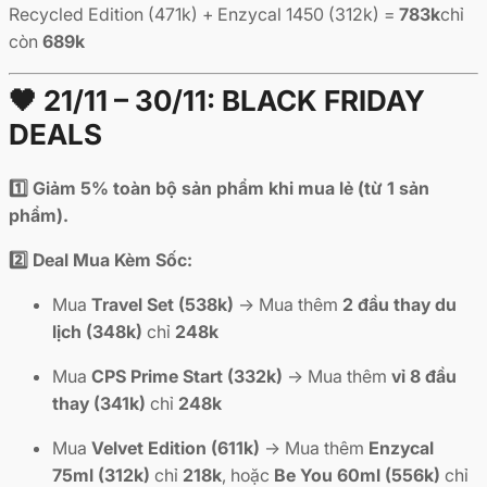
Recycled Edition (471k) + Enzycal 1450 (312k) =
783k
chỉ
còn
689k
🖤 21/11 – 30/11: BLACK FRIDAY
DEALS
1️⃣ Giảm 5% toàn bộ sản phẩm khi mua lẻ (từ 1 sản
phẩm).
2️⃣ Deal Mua Kèm Sốc:
Mua
Travel Set (538k)
→ Mua thêm
2 đầu thay du
lịch (348k)
chỉ
248k
Mua
CPS Prime Start (332k)
→ Mua thêm
vỉ 8 đầu
thay (341k)
chỉ
248k
Mua
Velvet Edition (611k)
→ Mua thêm
Enzycal
75ml (312k)
chỉ
218k
, hoặc
Be You 60ml (556k)
chỉ