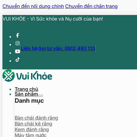
Chuyển đến nội dung chính
Chuyển đến chân trang
VUI KHỎE - Vì Sức khỏe và Nụ cười của bạn!
Liên hệ
Gọi tư vấn: 0912 493 113
Trang chủ
Sản phẩm
Danh mục
Bàn chải đánh răng
Bàn chải kẽ răng
Kem đánh răng
Máy tăm nước