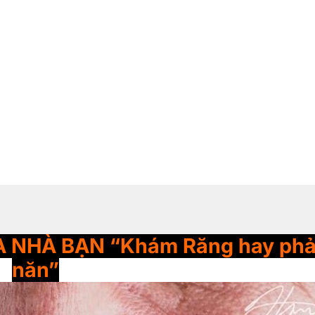
 NHÀ BẠN “Khám Răng hay phả
năn”