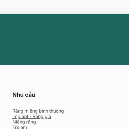
Nhu cầu
Răng miệng bình thường
Implant - Răng giả
Niềng răng
Trẻ em