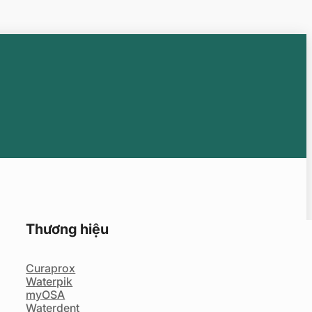
Thương hiệu
Curaprox
Waterpik
myOSA
Waterdent