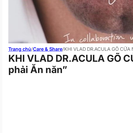
Trang chủ
/
Care & Share
/
KHI VLAD DR.ACULA GÕ CỬA N
KHI VLAD DR.ACULA GÕ C
phải Ăn năn”