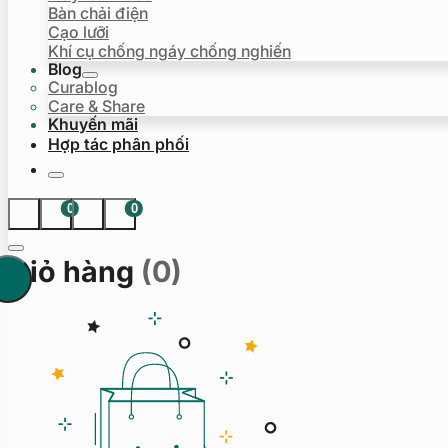
Bàn chải điện
Cạo lưỡi
Khí cụ chống ngáy chống nghiến
Blog
Curablog
Care & Share
Khuyến mãi
Hợp tác phân phối
0
0
Giỏ hàng
(0)