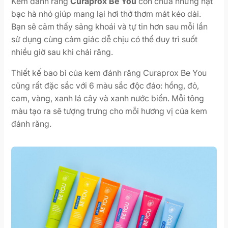
Kem đánh răng
Curaprox Be You
còn chứa những hạt
bạc hà nhỏ giúp mang lại hơi thở thơm mát kéo dài.
Bạn sẽ cảm thấy sảng khoái và tự tin hơn sau mỗi lần
sử dụng cùng cảm giác dễ chịu có thể duy trì suốt
nhiều giờ sau khi chải răng.
Thiết kế bao bì của kem đánh răng Curaprox Be You
cũng rất đặc sắc với 6 màu sắc độc đáo: hồng, đỏ,
cam, vàng, xanh lá cây và xanh nước biển. Mỗi tông
màu tạo ra sẽ tượng trưng cho mỗi hương vị của kem
đánh răng.