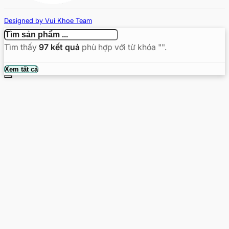
Designed by Vui Khoe Team
Copyright © 2026 - vuikhoe.vn
Tìm thấy
97
kết quả
phù hợp với từ khóa "
".
Tìm
Xem tất cả
kiếm