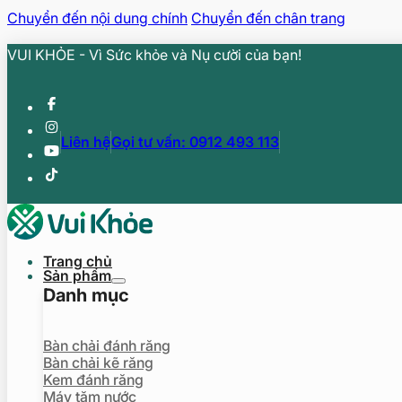
Chuyển đến nội dung chính
Chuyển đến chân trang
VUI KHỎE - Vì Sức khỏe và Nụ cười của bạn!
Liên hệ
Gọi tư vấn: 0912 493 113
Trang chủ
Sản phẩm
Danh mục
Bàn chải đánh răng
Bàn chải kẽ răng
Kem đánh răng
Máy tăm nước