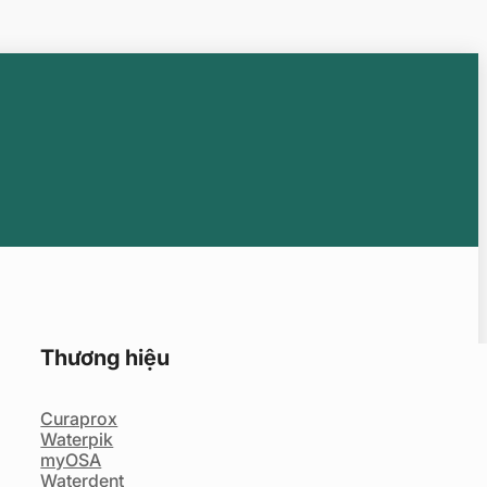
Thương hiệu
Curaprox
Waterpik
myOSA
Waterdent