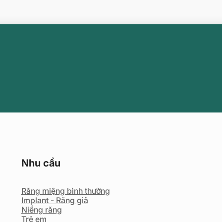
Nhu cầu
Răng miệng bình thường
Implant - Răng giả
Niềng răng
Trẻ em