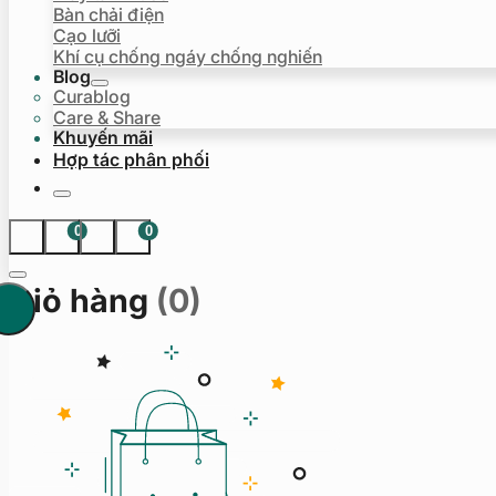
Bàn chải điện
Cạo lưỡi
Khí cụ chống ngáy chống nghiến
Blog
Curablog
Care & Share
Khuyến mãi
Hợp tác phân phối
0
0
Giỏ hàng
(0)