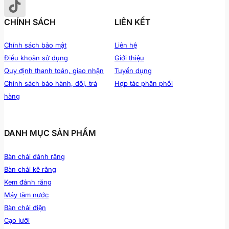
CHÍNH SÁCH
LIÊN KẾT
Chính sách bảo mật
Liên hệ
Điều khoản sử dụng
Giới thiệu
Quy định thanh toán, giao nhận
Tuyển dụng
Chính sách bảo hành, đổi, trả
Hợp tác phân phối
hàng
DANH MỤC SẢN PHẨM
Bàn chải đánh răng
Bàn chải kẽ răng
Kem đánh răng
Máy tăm nước
Bàn chải điện
Cạo lưỡi