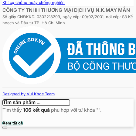
Khí cụ chống ngáy chống nghiến
CÔNG TY TNHH THƯƠNG MẠI DỊCH VỤ N.K.MAY MẮN
Số giấy CNĐKKD: 0302218299, ngày cấp: 09/02/2001, nơi cấp: Sở Kế
hoạch và Đầu tư TP. Hồ Chí Minh.
Designed by Vui Khoe Team
Copyright © 2026 - vuikhoe.vn
Tìm thấy
106
kết quả
phù hợp với từ khóa "
".
Tìm
Xem tất cả
kiếm