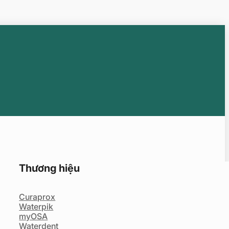
Thương hiệu
Curaprox
Waterpik
myOSA
Waterdent