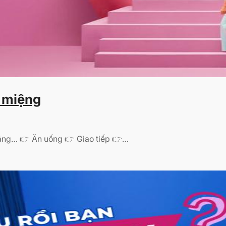
g miệng
 rằng… 👉 Ăn uống 👉 Giao tiếp 👉…