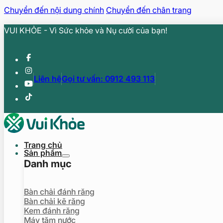
Chuyển đến nội dung chính
Chuyển đến chân trang
VUI KHỎE - Vì Sức khỏe và Nụ cười của bạn!
Liên hệ
Gọi tư vấn: 0912 493 113
Trang chủ
Sản phẩm
Danh mục
Bàn chải đánh răng
Bàn chải kẽ răng
Kem đánh răng
Máy tăm nước