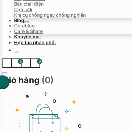
Bàn chải điện
Cạo lưỡi
Khí cụ chống ngáy chống nghiến
Blog
Curablog
Care & Share
Khuyến mãi
Hợp tác phân phối
0
0
Giỏ hàng
(0)