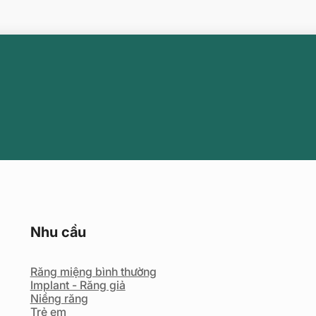
Nhu cầu
Răng miệng bình thường
Implant - Răng giả
Niềng răng
Trẻ em