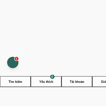
1
Open
contact
menu
0
Tìm kiếm
Yêu thích
Tài khoản
Giỏ