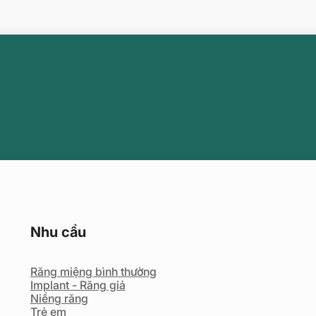
Nhu cầu
Răng miệng bình thường
Implant - Răng giả
Niềng răng
Trẻ em