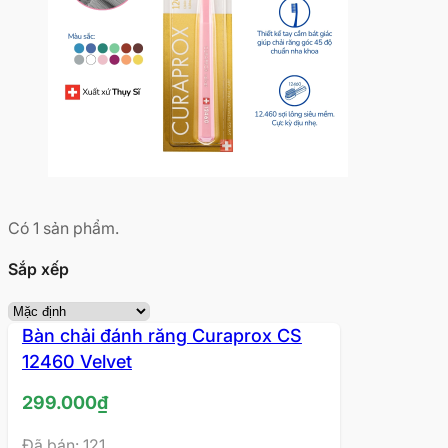
Có
1
sản phẩm.
Sắp xếp
Bàn chải đánh răng Curaprox CS
12460 Velvet
299.000
₫
Đã bán: 121