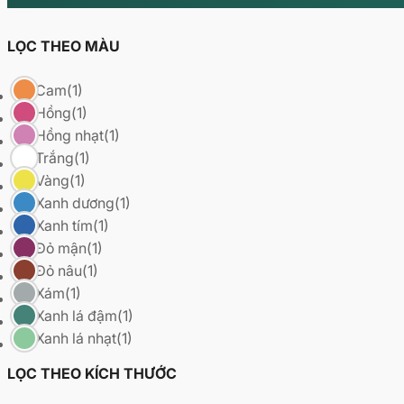
LỌC THEO MÀU
Cam
(1)
Hồng
(1)
Hồng nhạt
(1)
Trắng
(1)
Vàng
(1)
Xanh dương
(1)
Xanh tím
(1)
Đỏ mận
(1)
Đỏ nâu
(1)
Xám
(1)
Xanh lá đậm
(1)
Xanh lá nhạt
(1)
LỌC THEO KÍCH THƯỚC