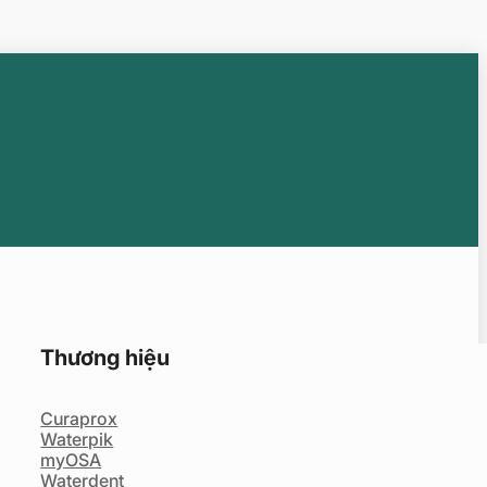
Thương hiệu
Curaprox
Waterpik
myOSA
Waterdent