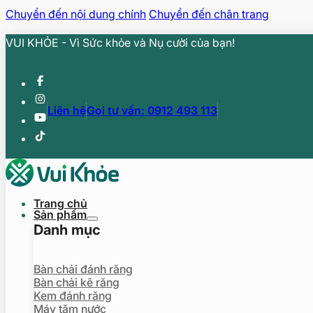
Chuyển đến nội dung chính
Chuyển đến chân trang
VUI KHỎE - Vì Sức khỏe và Nụ cười của bạn!
Liên hệ
Gọi tư vấn: 0912 493 113
Trang chủ
Sản phẩm
Danh mục
Bàn chải đánh răng
Bàn chải kẽ răng
Kem đánh răng
Máy tăm nước