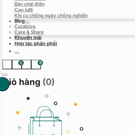
Bàn chải điện
Cạo lưỡi
Khí cụ chống ngáy chống nghiến
Blog
Curablog
Care & Share
Khuyến mãi
Hợp tác phân phối
0
0
Giỏ hàng
(0)