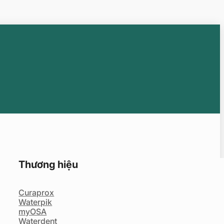
Thương hiệu
Curaprox
Waterpik
myOSA
Waterdent