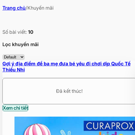
Trang chủ
/
Khuyến mãi
Số bài viết:
10
Lọc khuyến mãi
Gợi ý địa điểm để ba mẹ đưa bé yêu đi chơi dịp Quốc Tế
Thiếu Nhi
Đã kết thúc!
Xem chi tiết