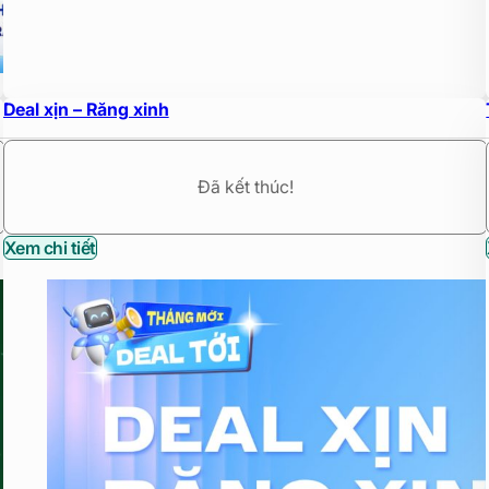
Deal xịn – Răng xinh
Đã kết thúc!
Xem chi tiết