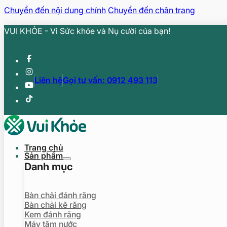
Chuyển đến nội dung chính
Chuyển đến chân trang
VUI KHỎE - Vì Sức khỏe và Nụ cười của bạn!
Liên hệ
Gọi tư vấn: 0912 493 113
Trang chủ
Sản phẩm
Danh mục
Bàn chải đánh răng
Bàn chải kẽ răng
Kem đánh răng
Máy tăm nước