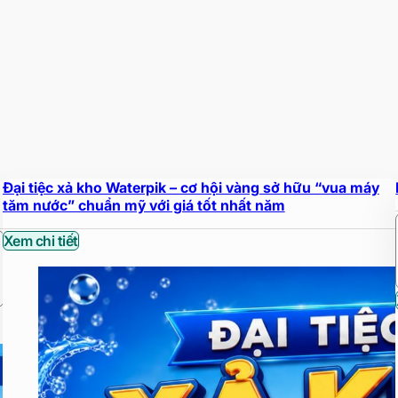
Đại tiệc xả kho Waterpik – cơ hội vàng sở hữu “vua máy
tăm nước” chuẩn mỹ với giá tốt nhất năm
Xem chi tiết