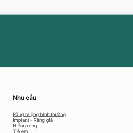
Nhu cầu
Răng miệng bình thường
Implant - Răng giả
Niềng răng
Trẻ em