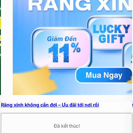
Răng xinh không cần đợi – Ưu đãi tới nơi rồi
Đã kết thúc!