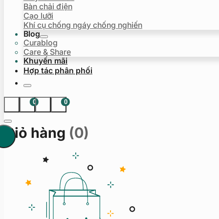
Bàn chải điện
Cạo lưỡi
Khí cụ chống ngáy chống nghiến
Blog
Curablog
Care & Share
Khuyến mãi
Hợp tác phân phối
0
0
Giỏ hàng
(0)